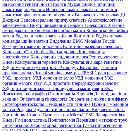
на носіння генетичної патології
Муковісцидоз: причини,
симптоми, лікування
Непереносимість лактози: причини,
симптоми діагностика та лікування
Визначення синдрому Ді
Джоржи
Сенсоневральна приглухуватість
Анестезіологічне
забезпечення
Внутрішньовенний наркоз
Гінекологія
Лазерне
омолодження піхви
Біопсія шийки матки
Кольпоскопія шийки
матки
Радіохвильова коагуляція шийки матки
Радіохвильва
конізація шийки матки
Видалення ВМС
Monalisa Touch:
Лазерне інтимне відновлення
Естетична лазерна гінекологія
Консультації фахівців
Лікар андролог
Консультація
анестезіолога
Консультація ендокринолога
Репродуктолог в
Києві
Консультація терапевта
Консультація лікаря-генетика
УЗД в медичному центрі
КТР плоду у Києві
Біофізичний
профіль плода у Києві
Фолікулометрія
ТРУЗІ (трансректальне
УЗД) простати
УЗД молочних залоз
УЗД мошонки
УЗД
органів малого тазу
УЗД простати (передміхурової залози)
УЗД щитовидної залози
Процедури та маніпуляції
ЕКГ
(Електрокардіографія)
Озонотерапія
Хірургія
Дермоїдна кіста
яєчника
Оперативна гінекологія
Оперативне лікування фімозу
Гістерорезектоскопія
Пункція кісти яєчника
Пункція молочної
залози
Роздільне діагностичне вишкрібання
Видалення кісти
бартолінової залози
Вазорезекція
Micro-TESE
Лапароскопія в
Києві
Гіменопластика
Поліпектомія
Перев'язка маткових труб
Гістероскопія
Лабораторна діагностика
17-оксипрогестерон
(17-ОПГ)
АКТГ (адренокортикотропний гормон)
Альфа