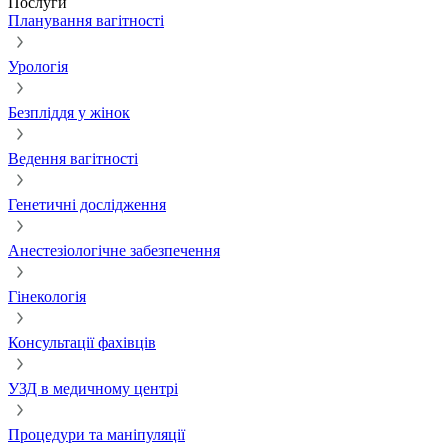
Послуги
Планування вагітності
Урологія
Безпліддя у жінок
Ведення вагітності
Генетичні дослідження
Анестезіологічне забезпечення
Гінекологія
Консультації фахівців
УЗД в медичному центрі
Процедури та маніпуляції