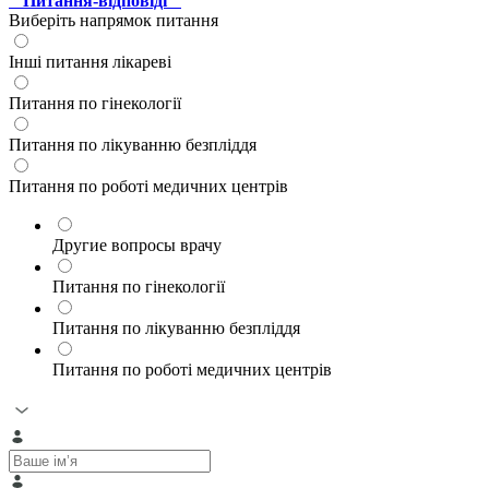
" Питання-відповіді "
Виберіть напрямок питання
Інші питання лікареві
Питання по гінекології
Питання по лікуванню безпліддя
Питання по роботі медичних центрів
Другие вопросы врачу
Питання по гінекології
Питання по лікуванню безпліддя
Питання по роботі медичних центрів