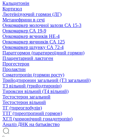
Кальцитонін
Кортизол
Лютеїнізуючий гормон (ЛГ)
Метанефрини в сечі
Онкомаркер молочної залози СА 15-3
Онкомаркер СА 19-9
Онкомаркер яєчників НЕ-4
Онкомаркер яичників СА 125
Онкомаркер шлунку СА 72-4
Паратгормон (паратиреоїдний гормон)
Плацентарний лактоген
Прогестерон
Пролактин
Соматотропін (гормон росту)
Трийодтиронин загальний (Т3 загальний)
Т3 вільний (трийодтиронін)
Тироксин вільний (Т4 вільний)
Тестостерон загальний
Тестостерон вільний
ТГ (тиреоглобулін)
ТТГ (тиреотропний гормон)
ХГЛ (хорионічний гонадотропін)
Аналіз ДНК на батьківство