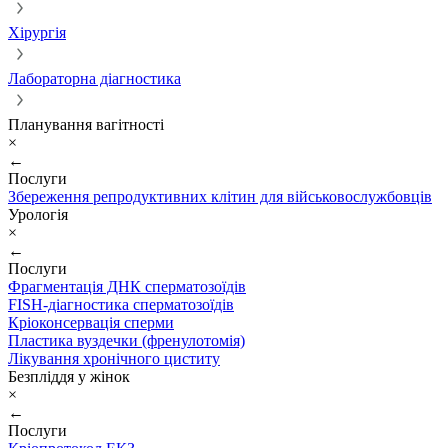
Хірургія
Лабораторна діагностика
Планування вагітності
×
←
Послуги
Збереження репродуктивних клітин для військовослужбовців
Урологія
×
←
Послуги
Фрагментація ДНК сперматозоїдів
FISH-діагностика сперматозоїдів
Кріоконсервація сперми
Пластика вуздечки (френулотомія)
Лікування хронічного циститу
Безпліддя у жінок
×
←
Послуги