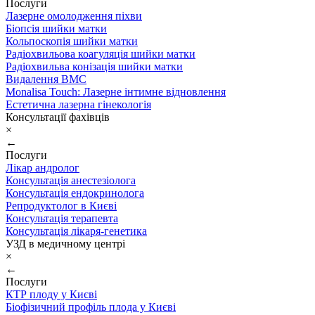
Послуги
Лазерне омолодження піхви
Біопсія шийки матки
Кольпоскопія шийки матки
Радіохвильова коагуляція шийки матки
Радіохвильва конізація шийки матки
Видалення ВМС
Monalisa Touch: Лазерне інтимне відновлення
Естетична лазерна гінекологія
Консультації фахівців
×
←
Послуги
Лікар андролог
Консультація анестезіолога
Консультація ендокринолога
Репродуктолог в Києві
Консультація терапевта
Консультація лікаря-генетика
УЗД в медичному центрі
×
←
Послуги
КТР плоду у Києві
Біофізичний профіль плода у Києві