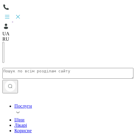
UA
RU
Послуги
Ціни
Лікарі
Корисне