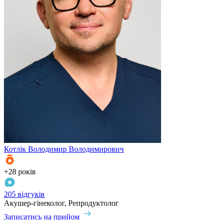
Котлік
Володимир Володимирович
К
+28 років
+
205 відгуків
3
Акушер-гінеколог, Репродуктолог
А
Записатись на прийом
З