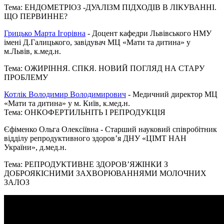
Тема: ЕНДОМЕТРІОЗ -ДУАЛІЗМ ПІДХОДІВ В ЛІКУВАННІ.
ЩО ПЕРВИННЕ?
Грицько Марта Ігорівна
- Доцент кафедри Львівського НМУ
імені Д.Галицького, завідувач МЦ «Мати та дитина» у
м.Львів, к.мед.н.
Тема: ОЖИРІННЯ. СПКЯ. НОВИЙ ПОГЛЯД НА СТАРУ
ПРОБЛЕМУ
Котлік Володимир Володимирович
- Медичний директор МЦ
«Мати та дитина» у м. Київ, к.мед.н.
Тема: ОНКОФЕРТИЛЬНІТЬ І РЕПРОДУКЦІЯ
Єфіменко Ольга Олексіївна - Старший науковий співробітник
відділу репродуктивного здоров’я ДНУ «ЦІМТ НАН
України», д.мед.н.
Тема: РЕПРОДУКТИВНЕ ЗДОРОВʼЯЖІНКИ З
ДОБРОЯКІСНИМИ ЗАХВОРЮВАННЯМИ МОЛОЧНИХ
ЗАЛОЗ