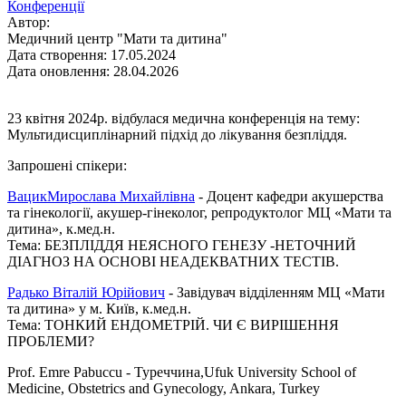
Конференції
Автор:
Медичний центр "Мати та дитина"
Дата створення: 17.05.2024
Дата оновлення: 28.04.2026
23 квітня 2024р. відбулася медична конференція на тему:
Мультидисциплінарний підхід до лікування безпліддя.
Запрошені спікери:
ВацикМирослава Михайлівна
- Доцент кафедри акушерства
та гінекології, акушер-гінеколог, репродуктолог МЦ «Мати та
дитина», к.мед.н.
Тема: БЕЗПЛІДДЯ НЕЯСНОГО ГЕНЕЗУ -НЕТОЧНИЙ
ДІАГНОЗ НА ОСНОВІ НЕАДЕКВАТНИХ ТЕСТІВ.
Радько Віталій Юрійович
- Завідувач відділенням МЦ «Мати
та дитина» у м. Київ, к.мед.н.
Тема: ТОНКИЙ ЕНДОМЕТРІЙ. ЧИ Є ВИРІШЕННЯ
ПРОБЛЕМИ?
Prof. Emre Pabuccu - Туреччина,Ufuk University School of
Medicine, Obstetrics and Gynecology, Ankara, Turkey