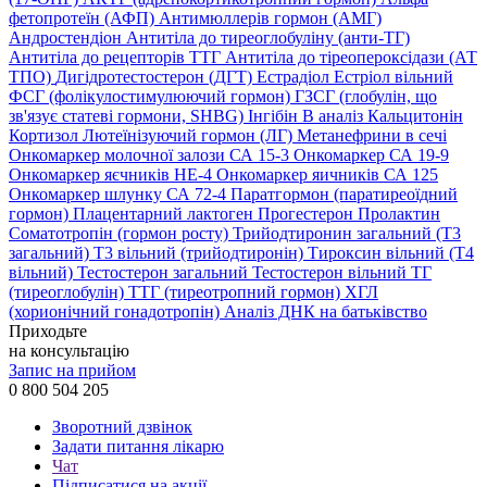
фетопротеїн (АФП)
Антимюллерів гормон (АМГ)
Андростендіон
Антитіла до тиреоглобуліну (анти-ТГ)
Антитіла до рецепторів ТТГ
Антитіла до тіреопероксідази (АТ
ТПО)
Дигідротестостерон (ДГТ)
Естрадіол
Естріол вільний
ФСГ (фолікулостимулюючий гормон)
ГЗСГ (глобулін, що
зв'язує статеві гормони, SHBG)
Інгібін B аналіз
Кальцитонін
Кортизол
Лютеїнізуючий гормон (ЛГ)
Метанефрини в сечі
Онкомаркер молочної залози СА 15-3
Онкомаркер СА 19-9
Онкомаркер яєчників НЕ-4
Онкомаркер яичників СА 125
Онкомаркер шлунку СА 72-4
Паратгормон (паратиреоїдний
гормон)
Плацентарний лактоген
Прогестерон
Пролактин
Соматотропін (гормон росту)
Трийодтиронин загальний (Т3
загальний)
Т3 вільний (трийодтиронін)
Тироксин вільний (Т4
вільний)
Тестостерон загальний
Тестостерон вільний
ТГ
(тиреоглобулін)
ТТГ (тиреотропний гормон)
ХГЛ
(хорионічний гонадотропін)
Аналіз ДНК на батьківство
Приходьте
на консультацію
Запис на прийом
0 800 504 205
Зворотний дзвінок
Задати питання лікарю
Чат
Підписатися на акції