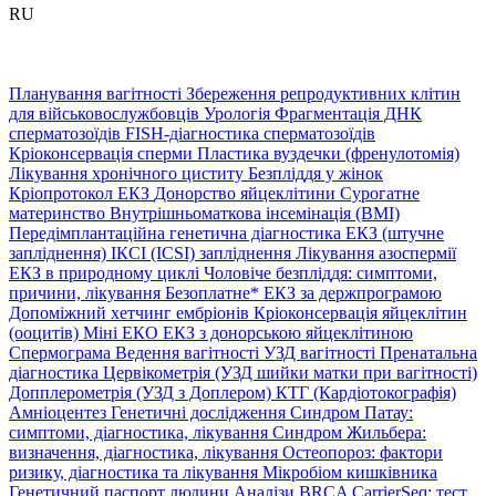
RU
Планування вагітності
Збереження репродуктивних клітин
для військовослужбовців
Урологія
Фрагментація ДНК
сперматозоїдів
FISH-діагностика сперматозоїдів
Кріоконсервація сперми
Пластика вуздечки (френулотомія)
Лікування хронічного циститу
Безпліддя у жінок
Кріопротокол ЕКЗ
Донорство яйцеклітини
Сурогатне
материнство
Внутрішньоматкова інсемінація (ВМІ)
Передімплантаційна генетична діагностика
ЕКЗ (штучне
запліднення)
ІКСІ (ICSI) запліднення
Лікування азоспермії
ЕКЗ в природному циклі
Чоловіче безпліддя: симптоми,
причини, лікування
Безоплатне* ЕКЗ за держпрограмою
Допоміжний хетчинг ембріонів
Кріоконсервація яйцеклітин
(ооцитів)
Міні ЕКО
ЕКЗ з донорською яйцеклітиною
Спермограма
Ведення вагітності
УЗД вагітності
Пренатальна
діагностика
Цервікометрія (УЗД шийки матки при вагітності)
Допплерометрія (УЗД з Доплером)
КТГ (Кардіотокографія)
Амніоцентез
Генетичні дослідження
Синдром Патау:
симптоми, дiагностика, лiкування
Синдром Жильбера:
визначення, діагностика, лікування
Остеопороз: фактори
ризику, діагностика та лікування
Мікробіом кишківника
Генетичний паспорт людини
Аналізи BRCA
CarrierSeq: тест