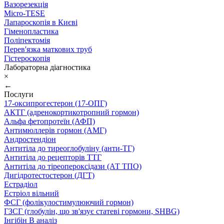
Вазорезекція
Micro-TESE
Лапароскопія в Києві
Гіменопластика
Поліпектомія
Перев'язка маткових труб
Гістероскопія
Лабораторна діагностика
×
←
Послуги
17-оксипрогестерон (17-ОПГ)
АКТГ (адренокортикотропний гормон)
Альфа фетопротеїн (АФП)
Антимюллерів гормон (АМГ)
Андростендіон
Антитіла до тиреоглобуліну (анти-ТГ)
Антитіла до рецепторів ТТГ
Антитіла до тіреопероксідази (АТ ТПО)
Дигідротестостерон (ДГТ)
Естрадіол
Естріол вільний
ФСГ (фолікулостимулюючий гормон)
ГЗСГ (глобулін, що зв'язує статеві гормони, SHBG)
Інгібін B аналіз