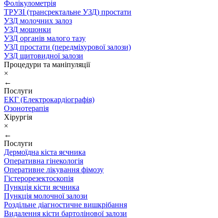
Фолікулометрія
ТРУЗІ (трансректальне УЗД) простати
УЗД молочних залоз
УЗД мошонки
УЗД органів малого тазу
УЗД простати (передміхурової залози)
УЗД щитовидної залози
Процедури та маніпуляції
×
←
Послуги
ЕКГ (Електрокардіографія)
Озонотерапія
Хірургія
×
←
Послуги
Дермоїдна кіста яєчника
Оперативна гінекологія
Оперативне лікування фімозу
Гістерорезектоскопія
Пункція кісти яєчника
Пункція молочної залози
Роздільне діагностичне вишкрібання
Видалення кісти бартолінової залози