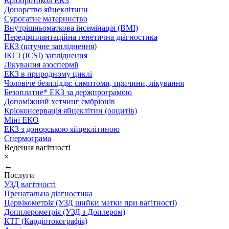
Кріопротокол ЕКЗ
Донорство яйцеклітини
Сурогатне материнство
Внутрішньоматкова інсемінація (ВМІ)
Передімплантаційна генетична діагностика
ЕКЗ (штучне запліднення)
ІКСІ (ICSI) запліднення
Лікування азоспермії
ЕКЗ в природному циклі
Чоловіче безпліддя: симптоми, причини, лікування
Безоплатне* ЕКЗ за держпрограмою
Допоміжний хетчинг ембріонів
Кріоконсервація яйцеклітин (ооцитів)
Міні ЕКО
ЕКЗ з донорською яйцеклітиною
Спермограма
Ведення вагітності
×
←
Послуги
УЗД вагітності
Пренатальна діагностика
Цервікометрія (УЗД шийки матки при вагітності)
Допплерометрія (УЗД з Доплером)
КТГ (Кардіотокографія)