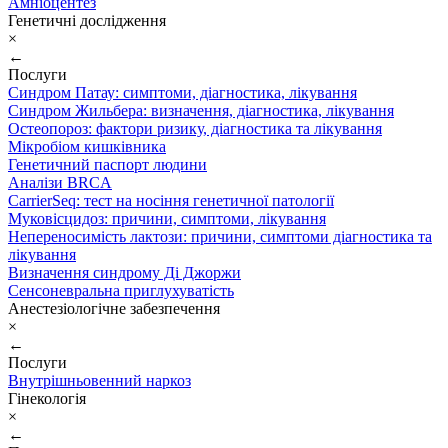
Амніоцентез
Генетичні дослідження
×
←
Послуги
Синдром Патау: симптоми, дiагностика, лiкування
Синдром Жильбера: визначення, діагностика, лікування
Остеопороз: фактори ризику, діагностика та лікування
Мікробіом кишківника
Генетичний паспорт людини
Аналізи BRCA
CarrierSeq: тест на носіння генетичної патології
Муковісцидоз: причини, симптоми, лікування
Непереносимість лактози: причини, симптоми діагностика та
лікування
Визначення синдрому Ді Джоржи
Сенсоневральна приглухуватість
Анестезіологічне забезпечення
×
←
Послуги
Внутрішньовенний наркоз
Гінекологія
×
←