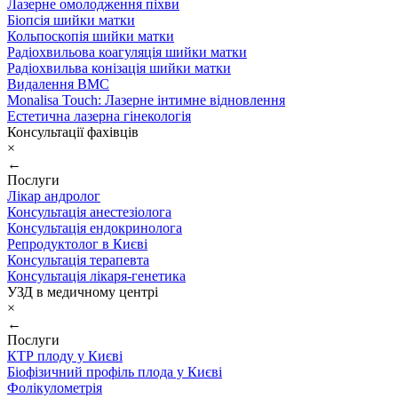
Лазерне омолодження піхви
Біопсія шийки матки
Кольпоскопія шийки матки
Радіохвильова коагуляція шийки матки
Радіохвильва конізація шийки матки
Видалення ВМС
Monalisa Touch: Лазерне інтимне відновлення
Естетична лазерна гінекологія
Консультації фахівців
×
←
Послуги
Лікар андролог
Консультація анестезіолога
Консультація ендокринолога
Репродуктолог в Києві
Консультація терапевта
Консультація лікаря-генетика
УЗД в медичному центрі
×
←
Послуги
КТР плоду у Києві
Біофізичний профіль плода у Києві
Фолікулометрія