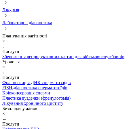
Хірургія
Лабораторна діагностика
Планування вагітності
×
←
Послуги
Збереження репродуктивних клітин для військовослужбовців
Урологія
×
←
Послуги
Фрагментація ДНК сперматозоїдів
FISH-діагностика сперматозоїдів
Кріоконсервація сперми
Пластика вуздечки (френулотомія)
Лікування хронічного циститу
Безпліддя у жінок
×
←
Послуги