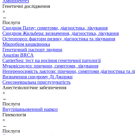
Амніоцентез
Генетичні дослідження
×
←
Послуги
Синдром Патау: симптоми, дiагностика, лiкування
Синдром Жильбера: визначення, діагностика, лікування
Остеопороз: фактори ризику, діагностика та лікування
Мікробіом кишківника
Генетичний паспорт людини
Аналізи BRCA
CarrierSeq: тест на носіння генетичної патології
Муковісцидоз: причини, симптоми, лікування
Непереносимість лактози: причини, симптоми діагностика та л
Визначення синдрому Ді Джоржи
Сенсоневральна приглухуватість
Анестезіологічне забезпечення
×
←
Послуги
Внутрішньовенний наркоз
Гінекологія
×
←
Послуги