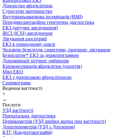
Кріопротокол ЕКЗ
Донорство яйцеклітини
Сурогатне материнство
Внутрішньоматкова інсемінація (ВМІ)
Передімплантаційна генетична діагностика
ЕКЗ (штучне запліднення)
ІКСІ (ICSI) запліднення
Лікування азоспермії
ЕКЗ в природному циклі
Чоловіче безпліддя: симптоми, причини, лікування
Безоплатне* ЕКЗ за держпрограмою
Допоміжний хетчинг ембріонів
Кріоконсервація яйцеклітин (ооцитів)
Міні ЕКО
ЕКЗ з донорською яйцеклітиною
Спермограма
Ведення вагітності
×
←
Послуги
УЗД вагітності
Пренатальна діагностика
Цервікометрія (УЗД шийки матки при вагітності)
Допплерометрія (УЗД з Доплером)
КТГ (Кардіотокографія)