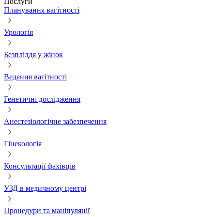
Послуги
Планування вагітності
Урологія
Безпліддя у жінок
Ведення вагітності
Генетичні дослідження
Анестезіологічне забезпечення
Гінекологія
Консультації фахівців
УЗД в медичному центрі
Процедури та маніпуляції