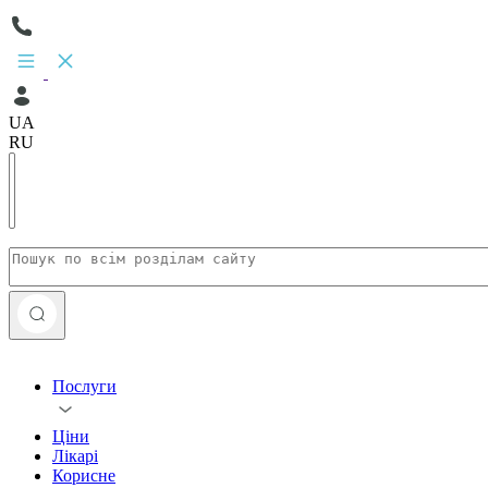
UA
RU
Послуги
Ціни
Лікарі
Корисне