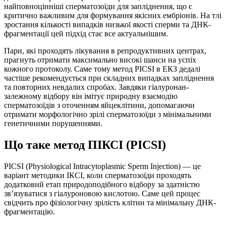
найповноцінніші сперматозоїди для запліднення, що є
критично важливим для формування якісних ембріонів. На тлі
зростання кількості випадків низької якості сперми та ДНК-
фрагментації цей підхід стає все актуальнішим.
Пари, які проходять лікування в репродуктивних центрах,
прагнуть отримати максимально високі шанси на успіх
кожного протоколу. Саме тому метод PICSI в ЕКЗ дедалі
частіше рекомендується при складних випадках запліднення
та повторних невдалих спробах. Завдяки гіалуронан-
залежному відбору він імітує природну взаємодію
сперматозоїдів з оточенням яйцеклітини, допомагаючи
отримати морфологічно зрілі сперматозоїди з мінімальними
генетичними порушеннями.
Що таке метод ПІКСІ (PICSI)
PICSI (Physiological Intracytoplasmic Sperm Injection) — це
варіант методики ІКСІ, коли сперматозоїди проходять
додатковий етап природоподібного відбору за здатністю
зв’язуватися з гіалуроновою кислотою. Саме цей процес
свідчить про фізіологічну зрілість клітин та мінімальну ДНК-
фрагментацію.