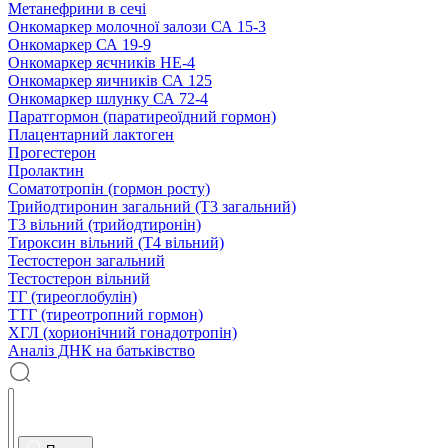
Метанефрини в сечі
Онкомаркер молочної залози СА 15-3
Онкомаркер СА 19-9
Онкомаркер яєчників НЕ-4
Онкомаркер яичників СА 125
Онкомаркер шлунку СА 72-4
Паратгормон (паратиреоїдний гормон)
Плацентарний лактоген
Прогестерон
Пролактин
Соматотропін (гормон росту)
Трийодтиронин загальний (Т3 загальний)
Т3 вільний (трийодтиронін)
Тироксин вільний (Т4 вільний)
Тестостерон загальний
Тестостерон вільний
ТГ (тиреоглобулін)
ТТГ (тиреотропний гормон)
ХГЛ (хорионічний гонадотропін)
Аналіз ДНК на батьківство