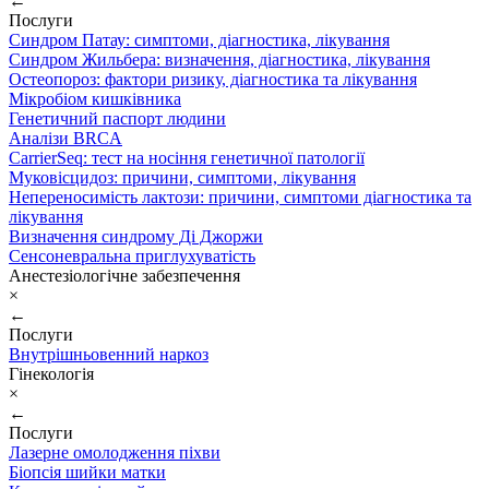
←
Послуги
Синдром Патау: симптоми, дiагностика, лiкування
Синдром Жильбера: визначення, діагностика, лікування
Остеопороз: фактори ризику, діагностика та лікування
Мікробіом кишківника
Генетичний паспорт людини
Аналізи BRCA
CarrierSeq: тест на носіння генетичної патології
Муковісцидоз: причини, симптоми, лікування
Непереносимість лактози: причини, симптоми діагностика та
лікування
Визначення синдрому Ді Джоржи
Сенсоневральна приглухуватість
Анестезіологічне забезпечення
×
←
Послуги
Внутрішньовенний наркоз
Гінекологія
×
←
Послуги
Лазерне омолодження піхви
Біопсія шийки матки