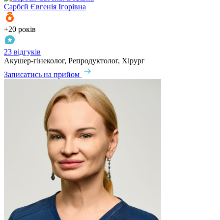
Сарбєй
Євгенія Ігорівна
+20 років
23 відгуків
Акушер-гінеколог, Репродуктолог, Хірург
Записатись на прийом