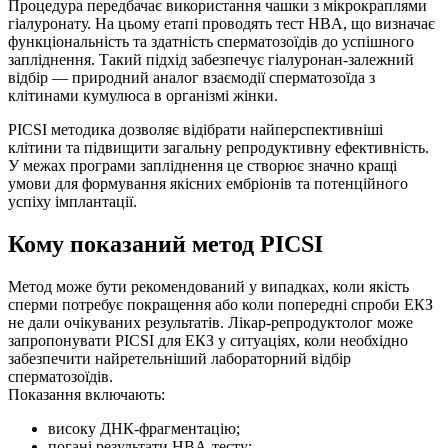
Процедура передбачає використання чашки з мікрокраплями
гіалуронату. На цьому етапі проводять тест HBA, що визначає
функціональність та здатність сперматозоїдів до успішного
запліднення. Такий підхід забезпечує гіалуронан-залежний
відбір — природний аналог взаємодії сперматозоїда з
клітинами кумулюса в організмі жінки.
PICSI методика дозволяє відібрати найперспективніші
клітини та підвищити загальну репродуктивну ефективність.
У межах програми запліднення це створює значно кращі
умови для формування якісних ембріонів та потенційного
успіху імплантації.
Кому показаний метод PICSI
Метод може бути рекомендований у випадках, коли якість
сперми потребує покращення або коли попередні спроби ЕКЗ
не дали очікуваних результатів. Лікар-репродуктолог може
запропонувати PICSI для ЕКЗ у ситуаціях, коли необхідно
забезпечити найретельніший лабораторний відбір
сперматозоїдів.
Показання включають:
високу ДНК-фрагментацію;
погані результати HBA-тесту;