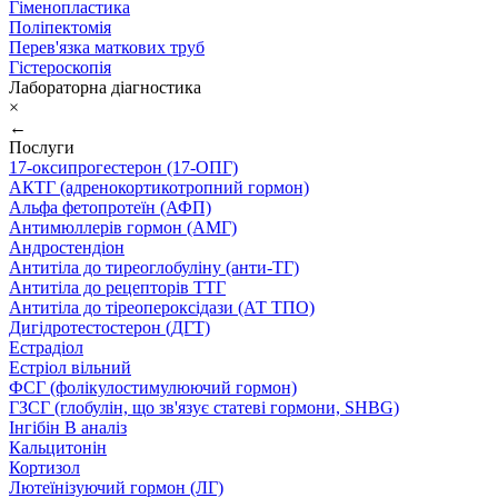
Гіменопластика
Поліпектомія
Перев'язка маткових труб
Гістероскопія
Лабораторна діагностика
×
←
Послуги
17-оксипрогестерон (17-ОПГ)
АКТГ (адренокортикотропний гормон)
Альфа фетопротеїн (АФП)
Антимюллерів гормон (АМГ)
Андростендіон
Антитіла до тиреоглобуліну (анти-ТГ)
Антитіла до рецепторів ТТГ
Антитіла до тіреопероксідази (АТ ТПО)
Дигідротестостерон (ДГТ)
Естрадіол
Естріол вільний
ФСГ (фолікулостимулюючий гормон)
ГЗСГ (глобулін, що зв'язує статеві гормони, SHBG)
Інгібін B аналіз
Кальцитонін
Кортизол
Лютеїнізуючий гормон (ЛГ)