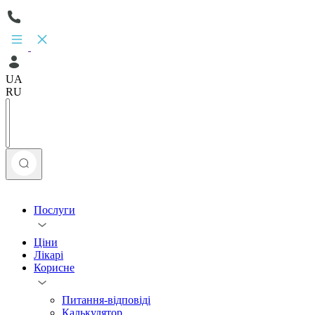
UA
RU
Послуги
Ціни
Лікарі
Корисне
Питання-відповіді
Калькулятор