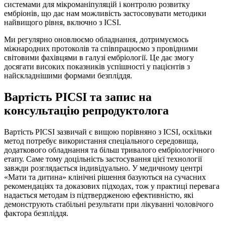
системами для мікроманіпуляцій і контролю розвитку
ембріонів, що дає нам можливість застосовувати методики
найвищого рівня, включно з ICSI.
Ми регулярно оновлюємо обладнання, дотримуємось
міжнародних протоколів та співпрацюємо з провідними
світовими фахівцями в галузі ембріології. Це дає змогу
досягати високих показників успішності у пацієнтів з
найскладнішими формами безпліддя.
Вартість PICSI та запис на
консультацію репродуктолога
Вартість PICSI зазвичай є вищою порівняно з ICSI, оскільки
метод потребує використання спеціального середовища,
додаткового обладнання та більш тривалого ембріологічного
етапу. Саме тому доцільність застосування цієї технології
завжди розглядається індивідуально. У медичному центрі
«Мати та дитина» клінічні рішення базуються на сучасних
рекомендаціях та доказових підходах, тож у практиці перевага
надається методам із підтвердженою ефективністю, які
демонструють стабільні результати при лікуванні чоловічого
фактора безпліддя.