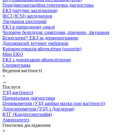
Передімплантаційна генетична діагностика
ЕКЗ (штучне запліднення)
ІКСІ (ICSI) запліднення
Лікування азоспермії
ЕКЗ в природному циклі
Чоловіче безпліддя: симптоми, причини, лікування
Безоплатне* ЕКЗ за держпрограмою
Допоміжний хетчинг ембріонів
Кріоконсервація яйцеклітин (ооцитів)
Міні ЕКО
ЕКЗ з донорською яйцеклітиною
Спермограма
Ведення вагітності
×
←
Послуги
УЗД вагітності
Пренатальна діагностика
Цервікометрія (УЗД шийки матки при вагітності)
Допплерометрія (УЗД з Доплером)
КТГ (Кардіотокографія)
Амніоцентез
Генетичні дослідження
×