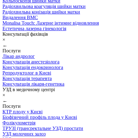
Кольпоскопія шийки матки
Радіохвильова коагуляція шийки матки
Радіохвильва конізація шийки матки
Видалення ВМС
Monalisa Touch: Лазерне інтимне відновлення
Естетична лазерна гінекологія
Консультації фахівців
×
←
Послуги
Лікар андролог
Консультація анестезіолога
Консультація ендокринолога
Репродуктолог в Києві
Консультація терапевта
Консультація лікаря-генетика
УЗД в медичному центрі
×
←
Послуги
КТР плоду у Києві
Біофізичний профіль плода у Києві
Фолікулометрія
ТРУЗІ (трансректальне УЗД) простати
УЗД молочних залоз