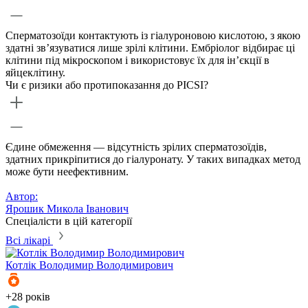
Сперматозоїди контактують із гіалуроновою кислотою, з якою
здатні зв’язуватися лише зрілі клітини. Ембріолог відбирає ці
клітини під мікроскопом і використовує їх для ін’єкції в
яйцеклітину.
Чи є ризики або протипоказання до PICSI?
Єдине обмеження — відсутність зрілих сперматозоїдів,
здатних прикріпитися до гіалуронату. У таких випадках метод
може бути неефективним.
Автор:
Ярошик Микола Іванович
Спеціалісти в цій категорії
Всі лікарі
Котлік
Володимир Володимирович
+28 років