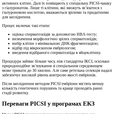
активних клітин. Далі їх поміщають у спеціальну PICSI-чашку
з гіалуронатом. Лише ті клітини, які зможуть зв’язатися з
гіалуроновою кислотою, вважаються зрілими та придатними
для запліднення.
Процес включає такі етапи:
оцінка сперматозоїдів за допомогою HBA-тесту;
визначення морфологічно зрілих сперматозоїдів;
вибір клітин з мінімальною ДНК-фрагментацією;
відбір під мікроскопом ембріологом;
введення відібраного сперматозоїда в яйцеклітину.
Процедура займає більше часу, ніж стандартна ІКСІ, оскільки
природоподібне зв’язування зі спеціальним середовищем
може тривати до 30 хвилин. Але саме ретельна селекція надалі
забезпечує високий рівень контролю якості ембріонів.
Після запліднення методом PICSI ембріони містять меншу
кількість генетичних порушень та краще проходять ранні
стадії розвитку.
Переваги PICSI у програмах ЕКЗ