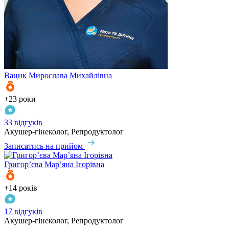
Вацик
Мирослава Михайлівна
+23 роки
33 відгуків
Акушер-гінеколог, Репродуктолог
Записатись на прийом
Григор’єва
Мар’яна Ігорівна
+14 років
17 відгуків
Акушер-гінеколог, Репродуктолог