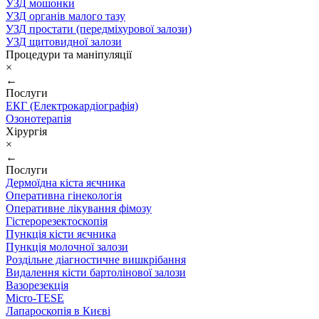
УЗД мошонки
УЗД органів малого тазу
УЗД простати (передміхурової залози)
УЗД щитовидної залози
Процедури та маніпуляції
×
←
Послуги
ЕКГ (Електрокардіографія)
Озонотерапія
Хірургія
×
←
Послуги
Дермоїдна кіста яєчника
Оперативна гінекологія
Оперативне лікування фімозу
Гістерорезектоскопія
Пункція кісти яєчника
Пункція молочної залози
Роздільне діагностичне вишкрібання
Видалення кісти бартолінової залози
Вазорезекція
Micro-TESE
Лапароскопія в Києві