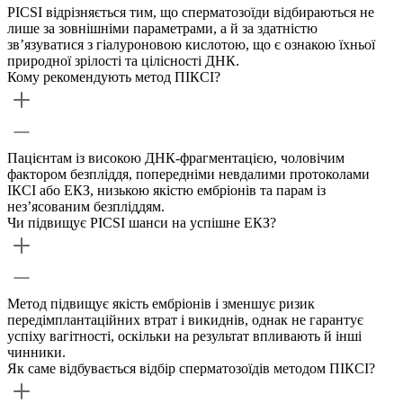
PICSI відрізняється тим, що сперматозоїди відбираються не
лише за зовнішніми параметрами, а й за здатністю
зв’язуватися з гіалуроновою кислотою, що є ознакою їхньої
природної зрілості та цілісності ДНК.
Кому рекомендують метод ПІКСІ?
Пацієнтам із високою ДНК-фрагментацією, чоловічим
фактором безпліддя, попередніми невдалими протоколами
ІКСІ або ЕКЗ, низькою якістю ембріонів та парам із
нез’ясованим безпліддям.
Чи підвищує PICSI шанси на успішне ЕКЗ?
Метод підвищує якість ембріонів і зменшує ризик
передімплантаційних втрат і викиднів, однак не гарантує
успіху вагітності, оскільки на результат впливають й інші
чинники.
Як саме відбувається відбір сперматозоїдів методом ПІКСІ?