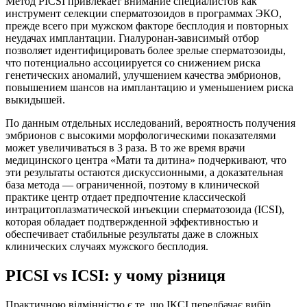
Метод PICSI привлекает внимание специалистов как
инструмент селекции сперматозоидов в программах ЭКО,
прежде всего при мужском факторе бесплодия и повторных
неудачах имплантации. Гиалуронан-зависимый отбор
позволяет идентифицировать более зрелые сперматозоиды,
что потенциально ассоциируется со снижением риска
генетических аномалий, улучшением качества эмбрионов,
повышением шансов на имплантацию и уменьшением риска
выкидышей.
По данным отдельных исследований, вероятность получения
эмбрионов с высокими морфологическими показателями
может увеличиваться в 3 раза. В то же время врачи
медицинского центра «Мати та дитина» подчеркивают, что
эти результаты остаются дискуссионными, а доказательная
база метода — ограниченной, поэтому в клинической
практике центр отдает предпочтение классической
интрацитоплазматической инъекции сперматозоида (ICSI),
которая обладает подтвержденной эффективностью и
обеспечивает стабильные результаты даже в сложных
клинических случаях мужского бесплодия.
PICSI vs ICSI: у чому різниця
Практичною відмінністю є те, що ІКСІ передбачає вибір