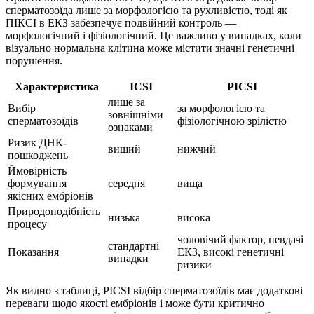
сперматозоїда лише за морфологією та рухливістю, тоді як
ПІКСІ в ЕКЗ забезпечує подвійний контроль —
морфологічний і фізіологічний. Це важливо у випадках, коли
візуально нормальна клітина може містити значні генетичні
порушення.
Характеристика
ICSI
PICSI
лише за
Вибір
за морфологією та
зовнішніми
сперматозоїдів
фізіологічною зрілістю
ознаками
Ризик ДНК-
вищий
нижчий
пошкоджень
Ймовірність
формування
середня
вища
якісних ембріонів
Природоподібність
низька
висока
процесу
чоловічий фактор, невдачі
стандартні
Показання
ЕКЗ, високі генетичні
випадки
ризики
Як видно з таблиці, PICSI відбір сперматозоїдів має додаткові
переваги щодо якості ембріонів і може бути критично