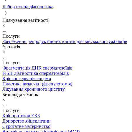
Лабораторна діагностика
Планування вагітності
×
←
Послуги
Збереження репродуктивних клітин для військовослужбовців
Урологія
×
←
Послуги
Фрагментація ДНК сперматозоїдів
FISH-діагностика сперматозоїдів
Кріоконсервація сперми
Пластика вуздечки (френулотомія)
Лікування хронічного циститу
Безпліддя у жінок
×
←
Послуги
Кріопротокол ЕКЗ
Донорство яйцеклітини
Сурогатне материнство
Внутрішньоматкова інсемінація (ВМІ)