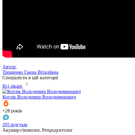
Автор:
Трощенко Ганна Віталіївна
Спеціалісти в цій категорії
Всі лікарі
Котлік
Володимир Володимирович
+28 років
205 відгуків
Акушер-гінеколог, Репродуктолог