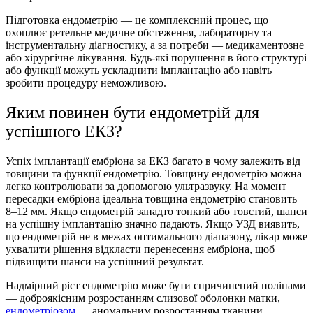
Підготовка ендометрію — це комплексний процес, що
охоплює ретельне медичне обстеження, лабораторну та
інструментальну діагностику, а за потреби — медикаментозне
або хірургічне лікування. Будь-які порушення в його структурі
або функції можуть ускладнити імплантацію або навіть
зробити процедуру неможливою.
Яким повинен бути ендометрій для
успішного ЕКЗ?
Успіх імплантації ембріона за ЕКЗ багато в чому залежить від
товщини та функції ендометрію. Товщину ендометрію можна
легко контролювати за допомогою ультразвуку. На момент
пересадки ембріона ідеальна товщина ендометрію становить
8–12 мм. Якщо ендометрій занадто тонкий або товстий, шанси
на успішну імплантацію значно падають. Якщо УЗД виявить,
що ендометрій не в межах оптимального діапазону, лікар може
ухвалити рішення відкласти перенесення ембріона, щоб
підвищити шанси на успішний результат.
Надмірний ріст ендометрію може бути спричинений поліпами
— доброякісним розростанням слизової оболонки матки,
ендометріозом
— аномальним розростанням тканини