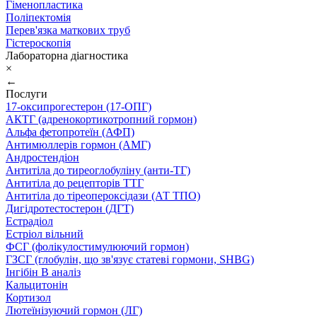
Гіменопластика
Поліпектомія
Перев'язка маткових труб
Гістероскопія
Лабораторна діагностика
×
←
Послуги
17-оксипрогестерон (17-ОПГ)
АКТГ (адренокортикотропний гормон)
Альфа фетопротеїн (АФП)
Антимюллерів гормон (АМГ)
Андростендіон
Антитіла до тиреоглобуліну (анти-ТГ)
Антитіла до рецепторів ТТГ
Антитіла до тіреопероксідази (АТ ТПО)
Дигідротестостерон (ДГТ)
Естрадіол
Естріол вільний
ФСГ (фолікулостимулюючий гормон)
ГЗСГ (глобулін, що зв'язує статеві гормони, SHBG)
Інгібін B аналіз
Кальцитонін
Кортизол
Лютеїнізуючий гормон (ЛГ)