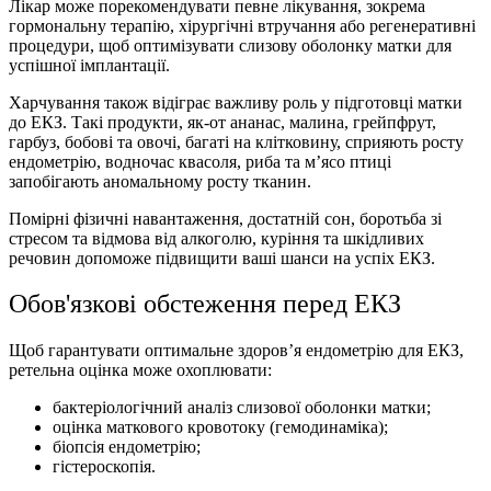
Лікар може порекомендувати певне лікування, зокрема
гормональну терапію, хірургічні втручання або регенеративні
процедури, щоб оптимізувати слизову оболонку матки для
успішної імплантації.
Харчування також відіграє важливу роль у підготовці матки
до ЕКЗ. Такі продукти, як-от ананас, малина, грейпфрут,
гарбуз, бобові та овочі, багаті на клітковину, сприяють росту
ендометрію, водночас квасоля, риба та м’ясо птиці
запобігають аномальному росту тканин.
Помірні фізичні навантаження, достатній сон, боротьба зі
стресом та відмова від алкоголю, куріння та шкідливих
речовин допоможе підвищити ваші шанси на успіх ЕКЗ.
Обов'язкові обстеження перед ЕКЗ
Щоб гарантувати оптимальне здоров’я ендометрію для ЕКЗ,
ретельна оцінка може охоплювати:
бактеріологічний аналіз слизової оболонки матки;
оцінка маткового кровотоку (гемодинаміка);
біопсія ендометрію;
гістероскопія.