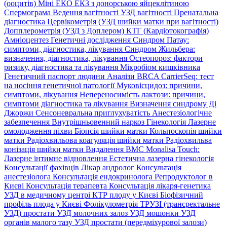
(ооцитів)
Міні ЕКО
ЕКЗ з донорською яйцеклітиною
Спермограма
Ведення вагітності
УЗД вагітності
Пренатальна
діагностика
Цервікометрія (УЗД шийки матки при вагітності)
Допплерометрія (УЗД з Доплером)
КТГ (Кардіотокографія)
Амніоцентез
Генетичні дослідження
Синдром Патау:
симптоми, дiагностика, лiкування
Синдром Жильбера:
визначення, діагностика, лікування
Остеопороз: фактори
ризику, діагностика та лікування
Мікробіом кишківника
Генетичний паспорт людини
Аналізи BRCA
CarrierSeq: тест
на носіння генетичної патології
Муковісцидоз: причини,
симптоми, лікування
Непереносимість лактози: причини,
симптоми діагностика та лікування
Визначення синдрому Ді
Джоржи
Сенсоневральна приглухуватість
Анестезіологічне
забезпечення
Внутрішньовенний наркоз
Гінекологія
Лазерне
омолодження піхви
Біопсія шийки матки
Кольпоскопія шийки
матки
Радіохвильова коагуляція шийки матки
Радіохвильва
конізація шийки матки
Видалення ВМС
Monalisa Touch:
Лазерне інтимне відновлення
Естетична лазерна гінекологія
Консультації фахівців
Лікар андролог
Консультація
анестезіолога
Консультація ендокринолога
Репродуктолог в
Києві
Консультація терапевта
Консультація лікаря-генетика
УЗД в медичному центрі
КТР плоду у Києві
Біофізичний
профіль плода у Києві
Фолікулометрія
ТРУЗІ (трансректальне
УЗД) простати
УЗД молочних залоз
УЗД мошонки
УЗД
органів малого тазу
УЗД простати (передміхурової залози)