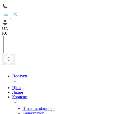
UA
RU
Послуги
Ціни
Лікарі
Корисне
Питання-відповіді
Калькулятор