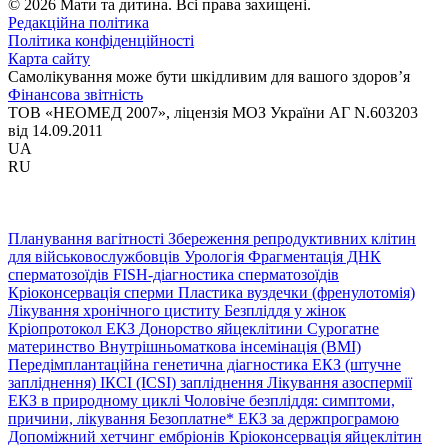
© 2026 Мати та дитина. Всі права захищені.
Редакційна політика
Політика конфіденційності
Карта сайту
Самолікування може бути шкідливим для вашого здоров’я
Фінансова звітність
ТОВ «НЕОМЕД 2007», ліцензія МОЗ України АГ N.603203
від 14.09.2011
UA
RU
Планування вагітності
Збереження репродуктивних клітин
для військовослужбовців
Урологія
Фрагментація ДНК
сперматозоїдів
FISH-діагностика сперматозоїдів
Кріоконсервація сперми
Пластика вуздечки (френулотомія)
Лікування хронічного циститу
Безпліддя у жінок
Кріопротокол ЕКЗ
Донорство яйцеклітини
Сурогатне
материнство
Внутрішньоматкова інсемінація (ВМІ)
Передімплантаційна генетична діагностика
ЕКЗ (штучне
запліднення)
ІКСІ (ICSI) запліднення
Лікування азоспермії
ЕКЗ в природному циклі
Чоловіче безпліддя: симптоми,
причини, лікування
Безоплатне* ЕКЗ за держпрограмою
Допоміжний хетчинг ембріонів
Кріоконсервація яйцеклітин