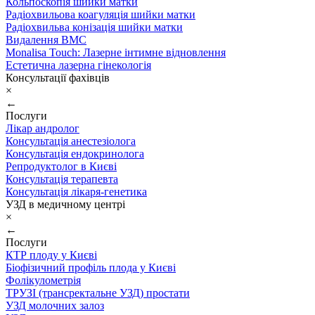
Кольпоскопія шийки матки
Радіохвильова коагуляція шийки матки
Радіохвильва конізація шийки матки
Видалення ВМС
Monalisa Touch: Лазерне інтимне відновлення
Естетична лазерна гінекологія
Консультації фахівців
×
←
Послуги
Лікар андролог
Консультація анестезіолога
Консультація ендокринолога
Репродуктолог в Києві
Консультація терапевта
Консультація лікаря-генетика
УЗД в медичному центрі
×
←
Послуги
КТР плоду у Києві
Біофізичний профіль плода у Києві
Фолікулометрія
ТРУЗІ (трансректальне УЗД) простати
УЗД молочних залоз