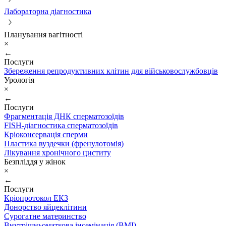
Лабораторна діагностика
Планування вагітності
×
←
Послуги
Збереження репродуктивних клітин для військовослужбовців
Урологія
×
←
Послуги
Фрагментація ДНК сперматозоїдів
FISH-діагностика сперматозоїдів
Кріоконсервація сперми
Пластика вуздечки (френулотомія)
Лікування хронічного циститу
Безпліддя у жінок
×
←
Послуги
Кріопротокол ЕКЗ
Донорство яйцеклітини
Сурогатне материнство
Внутрішньоматкова інсемінація (ВМІ)