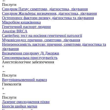
←
Послуги
Синдром Патау: симптоми, дiагностика, лiкування
Синдром Жильбера: визначення, діагностика, лікування
Остеопороз: фактори ризику, діагностика та лікування
Мікробіом кишківника
Генетичний паспорт людини
Аналізи BRCA
CarrierSeq: тест на носіння генетичної патології
Муковісцидоз: причини, симптоми, лікування
Непереносимість лактози: причини, симптоми діагностика та
лікування
Визначення синдрому Ді Джоржи
Сенсоневральна приглухуватість
Анестезіологічне забезпечення
×
←
Послуги
Внутрішньовенний наркоз
Гінекологія
×
←
Послуги
Лазерне омолодження піхви
Біопсія шийки матки