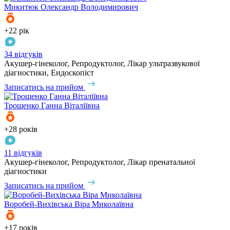
Микитюк
Олександр Володимирович
+22 рік
34 відгуків
Акушер-гінеколог, Репродуктолог, Лікар ультразвукової
діагностики, Ендоскопіст
Записатись на прийом
Трощенко
Ганна Віталіївна
+28 років
11 відгуків
Акушер-гінеколог, Репродуктолог, Лікар пренатальної
діагностики
Записатись на прийом
Воробей-Вихівська
Віра Миколаївна
+17 років