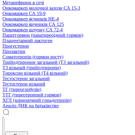
Метанефрини в сечі
Онкомаркер молочної залози СА 15-3
Онкомаркер СА 19-9
Онкомаркер яєчників НЕ-4
Онкомаркер яичників СА 125
Онкомаркер шлунку СА 72-4
Паратгормон (паратиреоїдний гормон)
Плацентарний лактоген
Прогестерон
Пролактин
Соматотропін (гормон росту)
Трийодтиронин загальний (Т3 загальний)
Т3 вільний (трийодтиронін)
Тироксин вільний (Т4 вільний)
Тестостерон загальний
Тестостерон вільний
ТГ (тиреоглобулін)
ТТГ (тиреотропний гормон)
ХГЛ (хорионічний гонадотропін)
Аналіз ДНК на батьківство