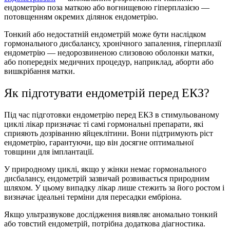
ендометрію поза маткою або вогнищевою гіперплазією —
потовщенням окремих ділянок ендометрію.
Тонкий або недостатній ендометрій може бути наслідком
гормонального дисбалансу, хронічного запалення, гіперплазії
ендометрію — недорозвиненою слизовою оболонки матки,
або попередніх медичних процедур, наприклад, аборти або
вишкрібання матки.
Як підготувати ендометрій перед ЕКЗ?
Під час підготовки ендометрію перед ЕКЗ в стимульованому
циклі лікар призначає ті самі гормональні препарати, які
сприяють дозріванню яйцеклітини. Вони підтримують ріст
ендометрію, гарантуючи, що він досягне оптимальної
товщини для імплантації.
У природному циклі, якщо у жінки немає гормонального
дисбалансу, ендометрій зазвичай розвивається природним
шляхом. У цьому випадку лікар лише стежить за його ростом і
визначає ідеальні терміни для пересадки ембріона.
Якщо ультразвукове дослідження виявляє аномально тонкий
або товстий ендометрій, потрібна додаткова діагностика.