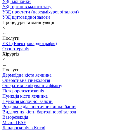
УЗД мошонки
УЗД органів малого тазу
УЗД простати (передміхурової залози)
УЗД щитовидної залози
Процедури та маніпуляції
×
←
Послуги
ЕКГ (Електрокардіографія)
Озонотерапія
Хірургія
×
←
Послуги
Дермоїдна кіста яєчника
Оперативна гінекологія
Оперативне лікування фімозу
Гістерорезектоскопія
Пункція кісти яєчника
Пункція молочної залози
Роздільне діагностичне вишкрібання
Видалення кісти бартолінової залози
Вазорезекція
Micro-TESE
Лапароскопія в Києві