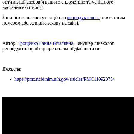
оптимізації здоров’я вашого ендометрію та успішного
настання вагiтностi.
Запишіться на консультацію до
репродуктолога
за вказаним
номером або залиште заявку на сайті.
Автор:
Трощенко Ганна Віталіївна
– акушер-гінеколог,
репродуктолог, лікар пренатальної діагностики.
Джерела:
https://pmc.ncbi.nlm.nih.gov/articles/PMC11092375/