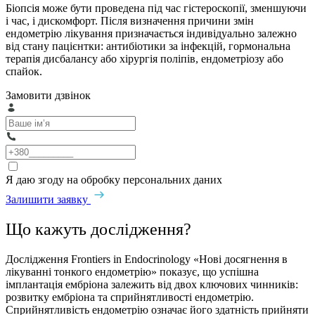
Біопсія може бути проведена під час гістероскопії, зменшуючи
і час, і дискомфорт. Після визначення причини змін
ендометрію лікування призначається індивідуально залежно
від стану пацієнтки: антибіотики за інфекцій, гормональна
терапія дисбалансу або хірургія поліпів, ендометріозу або
спайок.
Замовити дзвінок
Я даю згоду на обробку персональних даних
Залишити заявку
Що кажуть дослiдження?
Дослiдження Frontiers in Endocrinology «Нові досягнення в
лікуванні тонкого ендометрію» показує, що успішна
імплантація ембріона залежить від двох ключових чинників:
розвитку ембріона та сприйнятливості ендометрію.
Сприйнятливість ендометрію означає його здатність прийняти