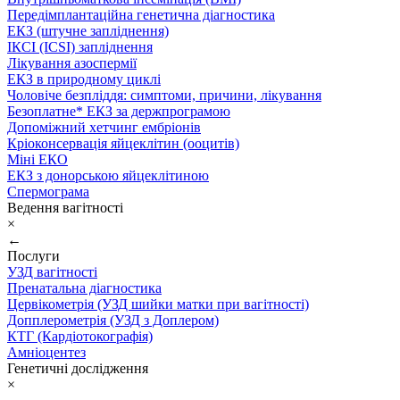
Передімплантаційна генетична діагностика
ЕКЗ (штучне запліднення)
ІКСІ (ICSI) запліднення
Лікування азоспермії
ЕКЗ в природному циклі
Чоловіче безпліддя: симптоми, причини, лікування
Безоплатне* ЕКЗ за держпрограмою
Допоміжний хетчинг ембріонів
Кріоконсервація яйцеклітин (ооцитів)
Міні ЕКО
ЕКЗ з донорською яйцеклітиною
Спермограма
Ведення вагітності
×
←
Послуги
УЗД вагітності
Пренатальна діагностика
Цервікометрія (УЗД шийки матки при вагітності)
Допплерометрія (УЗД з Доплером)
КТГ (Кардіотокографія)
Амніоцентез
Генетичні дослідження
×