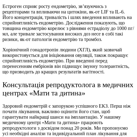
Естроген сприяє росту ендометрію, зв’язуючись з
рецепторами та впливаючи на цитокіни, як-от LIF та IL-6.
Його концентрація, тривалість і шлях введення впливають на
сприйнятливість ендометрію. Дослідження показують, що
товщина ендометрiю корелює з рівнями естрадіолу до 1000 пг/
мл, але тривале застосування високих доз несе в собі такі
ризики, як-от патологія ендометрію та тромбоз.
Хоріонічний гонадотропін людини (ХГЛ), який зазвичай
використовується для ініціювання овуляції, також покращує
сприйнятливість ендометрію. При введенні перед
перенесенням ембріонів він підвищує імунну толерантність,
що призводить до кращих результатів вагітності.
Консультацiя репродуктолога в медичних
центрах «Мати та дитина»
Здоровий ендометрій є запорукою успішного ЕКЗ. Перш ніж
почати лікування, важливо оцінити його стан, щоб
гарантувати найкращі шанси на імплантацію. У нашому
медичному центрі «Мати та дитина» працюють
репродуктологи з досвiдом понад 20 років. Ми пропонуємо
усі необхідні аналізи та індивідуальний план лікування для