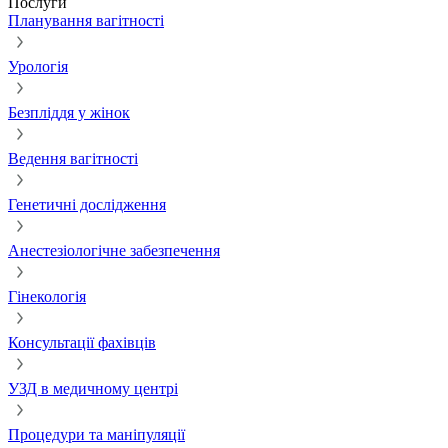
Послуги
Планування вагітності
Урологія
Безпліддя у жінок
Ведення вагітності
Генетичні дослідження
Анестезіологічне забезпечення
Гінекологія
Консультації фахівців
УЗД в медичному центрі
Процедури та маніпуляції