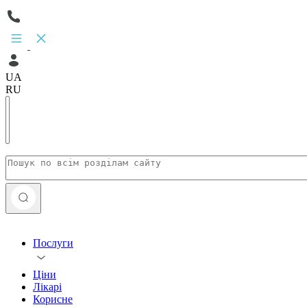
UA
RU
Послуги
Ціни
Лікарі
Корисне