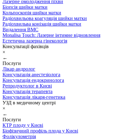
Лазерне омолодження піхви
Біопсія шийки матки
Кольпоскопія шийки матки
Радіохвильова коагуляція шийки матки
Радіохвильва конізація шийки матки
Видалення ВМС
Monalisa Touch: Лазерне інтимне відновлення
Естетична лазерна гінекологія
Консультації фахівців
×
←
Послуги
Лікар андролог
Консультація анестезіолога
Консультація ендокринолога
Репродуктолог в Києві
Консультація терапевта
Консультація лікаря-генетика
УЗД в медичному центрі
×
←
Послуги
КТР плоду у Києві
Біофізичний профіль плода у Києві
Фолікулометрія