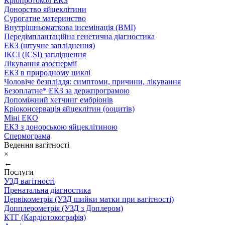
Кріопротокол ЕКЗ
Донорство яйцеклітини
Сурогатне материнство
Внутрішньоматкова інсемінація (ВМІ)
Передімплантаційна генетична діагностика
ЕКЗ (штучне запліднення)
ІКСІ (ICSI) запліднення
Лікування азоспермії
ЕКЗ в природному циклі
Чоловіче безпліддя: симптоми, причини, лікування
Безоплатне* ЕКЗ за держпрограмою
Допоміжний хетчинг ембріонів
Кріоконсервація яйцеклітин (ооцитів)
Міні ЕКО
ЕКЗ з донорською яйцеклітиною
Спермограма
Ведення вагітності
×
←
Послуги
УЗД вагітності
Пренатальна діагностика
Цервікометрія (УЗД шийки матки при вагітності)
Допплерометрія (УЗД з Доплером)
КТГ (Кардіотокографія)