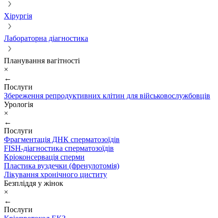
Хірургія
Лабораторна діагностика
Планування вагітності
×
←
Послуги
Збереження репродуктивних клітин для військовослужбовців
Урологія
×
←
Послуги
Фрагментація ДНК сперматозоїдів
FISH-діагностика сперматозоїдів
Кріоконсервація сперми
Пластика вуздечки (френулотомія)
Лікування хронічного циститу
Безпліддя у жінок
×
←
Послуги