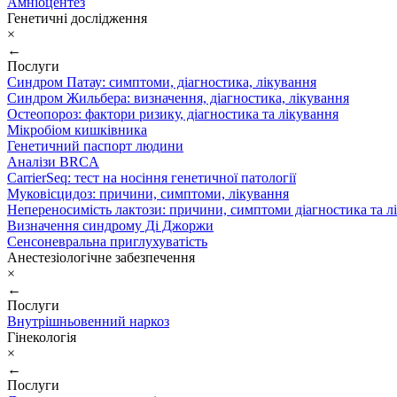
Амніоцентез
Генетичні дослідження
×
←
Послуги
Синдром Патау: симптоми, дiагностика, лiкування
Синдром Жильбера: визначення, діагностика, лікування
Остеопороз: фактори ризику, діагностика та лікування
Мікробіом кишківника
Генетичний паспорт людини
Аналізи BRCA
CarrierSeq: тест на носіння генетичної патології
Муковісцидоз: причини, симптоми, лікування
Непереносимість лактози: причини, симптоми діагностика та л
Визначення синдрому Ді Джоржи
Сенсоневральна приглухуватість
Анестезіологічне забезпечення
×
←
Послуги
Внутрішньовенний наркоз
Гінекологія
×
←
Послуги