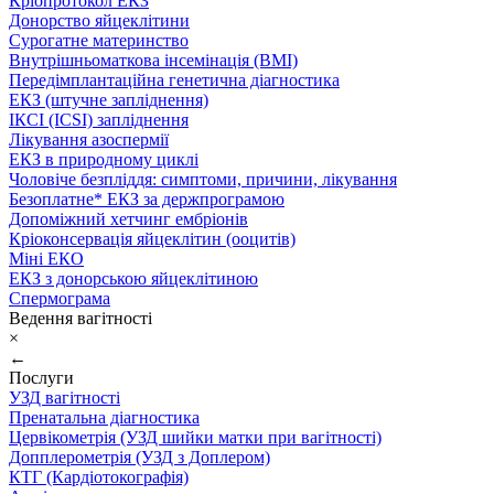
Кріопротокол ЕКЗ
Донорство яйцеклітини
Сурогатне материнство
Внутрішньоматкова інсемінація (ВМІ)
Передімплантаційна генетична діагностика
ЕКЗ (штучне запліднення)
ІКСІ (ICSI) запліднення
Лікування азоспермії
ЕКЗ в природному циклі
Чоловіче безпліддя: симптоми, причини, лікування
Безоплатне* ЕКЗ за держпрограмою
Допоміжний хетчинг ембріонів
Кріоконсервація яйцеклітин (ооцитів)
Міні ЕКО
ЕКЗ з донорською яйцеклітиною
Спермограма
Ведення вагітності
×
←
Послуги
УЗД вагітності
Пренатальна діагностика
Цервікометрія (УЗД шийки матки при вагітності)
Допплерометрія (УЗД з Доплером)
КТГ (Кардіотокографія)