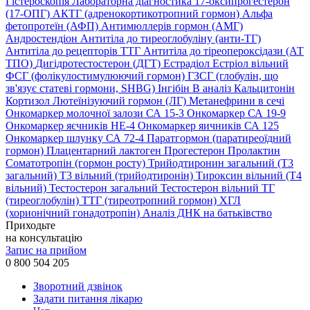
Гістероскопія
Лабораторна діагностика
17-оксипрогестерон
(17-ОПГ)
АКТГ (адренокортикотропний гормон)
Альфа
фетопротеїн (АФП)
Антимюллерів гормон (АМГ)
Андростендіон
Антитіла до тиреоглобуліну (анти-ТГ)
Антитіла до рецепторів ТТГ
Антитіла до тіреопероксідази (АТ
ТПО)
Дигідротестостерон (ДГТ)
Естрадіол
Естріол вільний
ФСГ (фолікулостимулюючий гормон)
ГЗСГ (глобулін, що
зв'язує статеві гормони, SHBG)
Інгібін B аналіз
Кальцитонін
Кортизол
Лютеїнізуючий гормон (ЛГ)
Метанефрини в сечі
Онкомаркер молочної залози СА 15-3
Онкомаркер СА 19-9
Онкомаркер яєчників НЕ-4
Онкомаркер яичників СА 125
Онкомаркер шлунку СА 72-4
Паратгормон (паратиреоїдний
гормон)
Плацентарний лактоген
Прогестерон
Пролактин
Соматотропін (гормон росту)
Трийодтиронин загальний (Т3
загальний)
Т3 вільний (трийодтиронін)
Тироксин вільний (Т4
вільний)
Тестостерон загальний
Тестостерон вільний
ТГ
(тиреоглобулін)
ТТГ (тиреотропний гормон)
ХГЛ
(хорионічний гонадотропін)
Аналіз ДНК на батьківство
Приходьте
на консультацію
Запис на прийом
0 800 504 205
Зворотний дзвінок
Задати питання лікарю