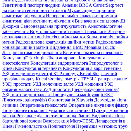
Генетичний паспорт людини
Аналізи BRCA
CarrierSeq: тест
на носіння генетичної патології
Муковісцидоз: причини,
симптоми, лікування
Непереносимість лактози: причини,
симптоми діагностика та лікування
Визначення синдрому Ді
Джоржи
Сенсоневральна приглухуватість
Анестезіологічне
забезпечення
Внутрішньовенний наркоз
Гінекологія
Лазерне
омолодження піхви
Біопсія шийки матки
Кольпоскопія шийки
матки
Радіохвильова коагуляція шийки матки
Радіохвильва
конізація шийки матки
Видалення ВМС
Monalisa Touch:
Лазерне інтимне відновлення
Естетична лазерна гінекологія
Консультації фахівців
Лікар андролог
Консультація
анестезіолога
Консультація ендокринолога
Репродуктолог в
Києві
Консультація терапевта
Консультація лікаря-генетика
УЗД в медичному центрі
КТР плоду у Києві
Біофізичний
профіль плода у Києві
Фолікулометрія
ТРУЗІ (трансректальне
УЗД) простати
УЗД молочних залоз
УЗД мошонки
УЗД
органів малого тазу
УЗД простати (передміхурової залози)
УЗД щитовидної залози
Процедури та маніпуляції
ЕКГ
(Електрокардіографія)
Озонотерапія
Хірургія
Дермоїдна кіста
яєчника
Оперативна гінекологія
Оперативне лікування фімозу
Гістерорезектоскопія
Пункція кісти яєчника
Пункція молочної
залози
Роздільне діагностичне вишкрібання
Видалення кісти
бартолінової залози
Вазорезекція
Micro-TESE
Лапароскопія в
Києві
Гіменопластика
Поліпектомія
Перев'язка маткових труб