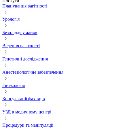
Послуги
Планування вагітності
Урологія
Безпліддя у жінок
Ведення вагітності
Генетичні дослідження
Анестезіологічне забезпечення
Гінекологія
Консультації фахівців
УЗД в медичному центрі
Процедури та маніпуляції