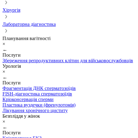
Хірургія
Лабораторна діагностика
Планування вагітності
×
←
Послуги
Збереження репродуктивних клітин для військовослужбовців
Урологія
×
←
Послуги
Фрагментація ДНК сперматозоїдів
FISH-діагностика сперматозоїдів
Кріоконсервація сперми
Пластика вуздечки (френулотомія)
Лікування хронічного циститу
Безпліддя у жінок
×
←
Послуги