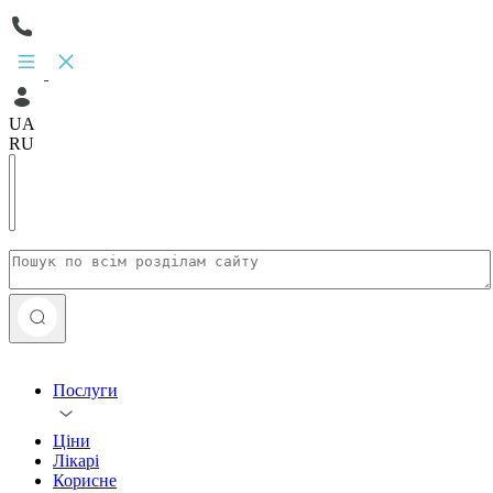
UA
RU
Послуги
Ціни
Лікарі
Корисне