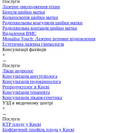
Послуги
Лазерне омолодження піхви
Біопсія шийки матки
Кольпоскопія шийки матки
Радіохвильова коагуляція шийки матки
Радіохвильва конізація шийки матки
Видалення ВМС
Monalisa Touch: Лазерне інтимне відновлення
Естетична лазерна гінекологія
Консультації фахівців
×
←
Послуги
Лікар андролог
Консультація анестезіолога
Консультація ендокринолога
Репродуктолог в Києві
Консультація терапевта
Консультація лікаря-генетика
УЗД в медичному центрі
×
←
Послуги
КТР плоду у Києві
Біофізичний профіль плода у Києві