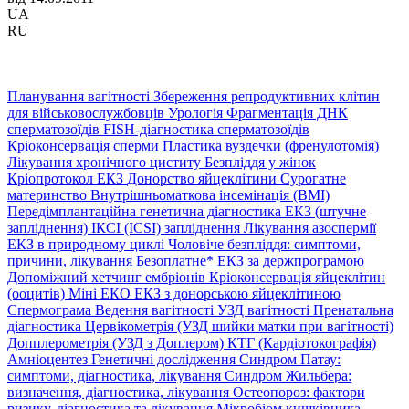
UA
RU
Планування вагітності
Збереження репродуктивних клітин
для військовослужбовців
Урологія
Фрагментація ДНК
сперматозоїдів
FISH-діагностика сперматозоїдів
Кріоконсервація сперми
Пластика вуздечки (френулотомія)
Лікування хронічного циститу
Безпліддя у жінок
Кріопротокол ЕКЗ
Донорство яйцеклітини
Сурогатне
материнство
Внутрішньоматкова інсемінація (ВМІ)
Передімплантаційна генетична діагностика
ЕКЗ (штучне
запліднення)
ІКСІ (ICSI) запліднення
Лікування азоспермії
ЕКЗ в природному циклі
Чоловіче безпліддя: симптоми,
причини, лікування
Безоплатне* ЕКЗ за держпрограмою
Допоміжний хетчинг ембріонів
Кріоконсервація яйцеклітин
(ооцитів)
Міні ЕКО
ЕКЗ з донорською яйцеклітиною
Спермограма
Ведення вагітності
УЗД вагітності
Пренатальна
діагностика
Цервікометрія (УЗД шийки матки при вагітності)
Допплерометрія (УЗД з Доплером)
КТГ (Кардіотокографія)
Амніоцентез
Генетичні дослідження
Синдром Патау:
симптоми, дiагностика, лiкування
Синдром Жильбера:
визначення, діагностика, лікування
Остеопороз: фактори
ризику, діагностика та лікування
Мікробіом кишківника