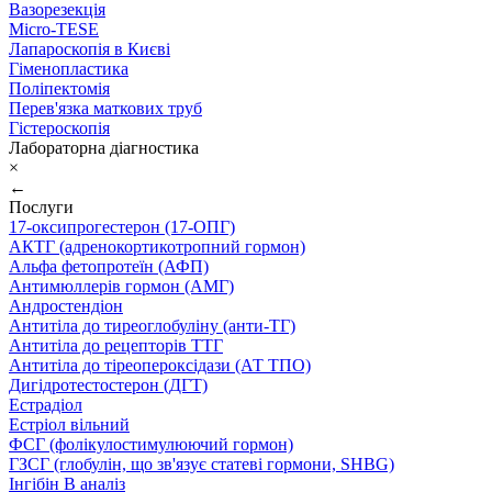
Вазорезекція
Micro-TESE
Лапароскопія в Києві
Гіменопластика
Поліпектомія
Перев'язка маткових труб
Гістероскопія
Лабораторна діагностика
×
←
Послуги
17-оксипрогестерон (17-ОПГ)
АКТГ (адренокортикотропний гормон)
Альфа фетопротеїн (АФП)
Антимюллерів гормон (АМГ)
Андростендіон
Антитіла до тиреоглобуліну (анти-ТГ)
Антитіла до рецепторів ТТГ
Антитіла до тіреопероксідази (АТ ТПО)
Дигідротестостерон (ДГТ)
Естрадіол
Естріол вільний
ФСГ (фолікулостимулюючий гормон)
ГЗСГ (глобулін, що зв'язує статеві гормони, SHBG)
Інгібін B аналіз