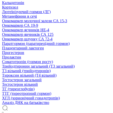
Кальцитонін
Кортизол
Лютеїнізуючий гормон (ЛГ)
Метанефрини в сечі
Онкомаркер молочної залози СА 15-3
Онкомаркер СА 19-9
Онкомаркер яєчників НЕ-4
Онкомаркер яичників СА 125
Онкомаркер шлунку СА 72-4
Паратгормон (паратиреоїдний гормон)
Плацентарний лактоген
Прогестерон
Пролактин
Соматотропін (гормон росту)
Трийодтиронин загальний (Т3 загальний)
Т3 вільний (трийодтиронін)
Тироксин вільний (Т4 вільний)
Тестостерон загальний
Тестостерон вільний
ТГ (тиреоглобулін)
ТТГ (тиреотропний гормон)
ХГЛ (хорионічний гонадотропін)
Аналіз ДНК на батьківство