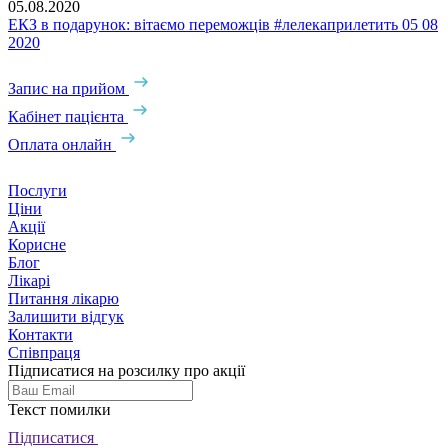
05.08.2020
0
ЕКЗ в подарунок: вітаємо переможців #лелекаприлетить 05 08
Е
2020
2
Запис на прийом
Кабінет пацієнта
Оплата онлайн
Послуги
Ціни
Акції
Корисне
Блог
Лікарі
Питання лікарю
Залишити відгук
Контакти
Співпраця
Підписатися на розсилку про акції
Текст помилки
Підписатися