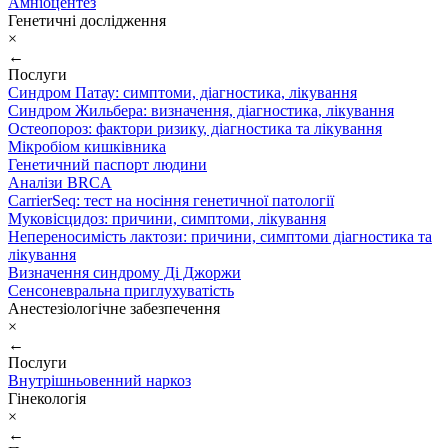
Амніоцентез
Генетичні дослідження
×
←
Послуги
Синдром Патау: симптоми, дiагностика, лiкування
Синдром Жильбера: визначення, діагностика, лікування
Остеопороз: фактори ризику, діагностика та лікування
Мікробіом кишківника
Генетичний паспорт людини
Аналізи BRCA
CarrierSeq: тест на носіння генетичної патології
Муковісцидоз: причини, симптоми, лікування
Непереносимість лактози: причини, симптоми діагностика та
лікування
Визначення синдрому Ді Джоржи
Сенсоневральна приглухуватість
Анестезіологічне забезпечення
×
←
Послуги
Внутрішньовенний наркоз
Гінекологія
×
←