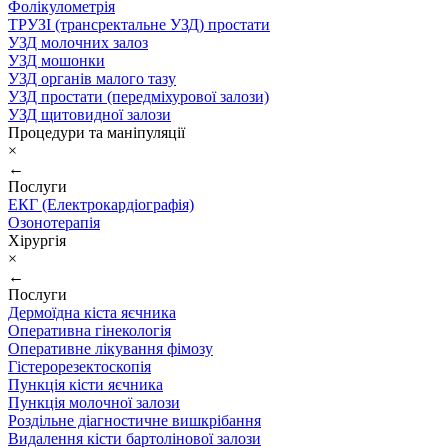
Фолікулометрія
ТРУЗІ (трансректальне УЗД) простати
УЗД молочних залоз
УЗД мошонки
УЗД органів малого тазу
УЗД простати (передміхурової залози)
УЗД щитовидної залози
Процедури та маніпуляції
×
←
Послуги
ЕКГ (Електрокардіографія)
Озонотерапія
Хірургія
×
←
Послуги
Дермоїдна кіста яєчника
Оперативна гінекологія
Оперативне лікування фімозу
Гістерорезектоскопія
Пункція кісти яєчника
Пункція молочної залози
Роздільне діагностичне вишкрібання
Видалення кісти бартолінової залози