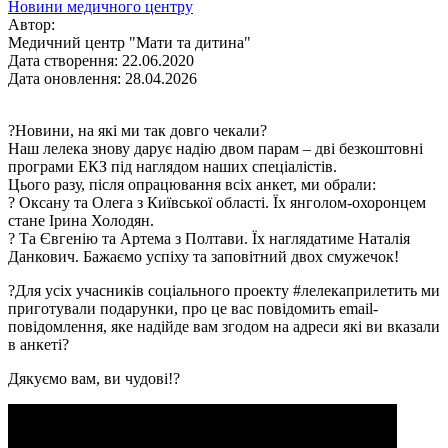
Новини медичного центру
Автор:
Медичний центр "Мати та дитина"
Дата створення: 22.06.2020
Дата оновлення: 28.04.2026
?Новини, на які ми так довго чекали?
Наш лелека знову дарує надію двом парам – дві безкоштовні
програми ЕКЗ під наглядом наших спеціалістів.
Цього разу, після опрацювання всіх анкет, ми обрали:
? Оксану та Олега з Київської області. Їх янголом-охоронцем
стане Ірина Холодян.
? Та Євгенію та Артема з Полтави. Їх наглядатиме Наталія
Данкович. Бажаємо успіху та заповітний двох смужечок!
?Для усіх учасників соціального проекту #лелекаприлетить ми
приготували подарунки, про це вас повідомить email-
повідомлення, яке надійде вам згодом на адреси які ви вказали
в анкеті?
Дякуємо вам, ви чудові!?