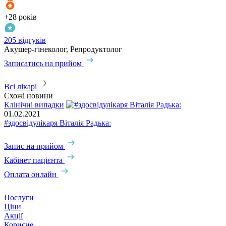
+28 років
+
205 відгуків
3
Акушер-гінеколог, Репродуктолог
А
Записатись на прийом
З
Всі лікарі
Схожі новини
Клінічні випадки
01.02.2021
#здосвідулікаря Віталія Радька:
Запис на прийом
Кабінет пацієнта
Оплата онлайн
Послуги
Ціни
Акції
Корисне