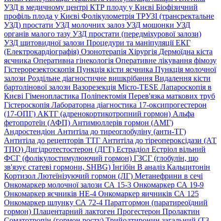
УЗД в медичному центрі
КТР плоду у Києві
Біофізичний
профіль плода у Києві
Фолікулометрія
ТРУЗІ (трансректальне
УЗД) простати
УЗД молочних залоз
УЗД мошонки
УЗД
органів малого тазу
УЗД простати (передміхурової залози)
УЗД щитовидної залози
Процедури та маніпуляції
ЕКГ
(Електрокардіографія)
Озонотерапія
Хірургія
Дермоїдна кіста
яєчника
Оперативна гінекологія
Оперативне лікування фімозу
Гістерорезектоскопія
Пункція кісти яєчника
Пункція молочної
залози
Роздільне діагностичне вишкрібання
Видалення кісти
бартолінової залози
Вазорезекція
Micro-TESE
Лапароскопія в
Києві
Гіменопластика
Поліпектомія
Перев'язка маткових труб
Гістероскопія
Лабораторна діагностика
17-оксипрогестерон
(17-ОПГ)
АКТГ (адренокортикотропний гормон)
Альфа
фетопротеїн (АФП)
Антимюллерів гормон (АМГ)
Андростендіон
Антитіла до тиреоглобуліну (анти-ТГ)
Антитіла до рецепторів ТТГ
Антитіла до тіреопероксідази (АТ
ТПО)
Дигідротестостерон (ДГТ)
Естрадіол
Естріол вільний
ФСГ (фолікулостимулюючий гормон)
ГЗСГ (глобулін, що
зв'язує статеві гормони, SHBG)
Інгібін B аналіз
Кальцитонін
Кортизол
Лютеїнізуючий гормон (ЛГ)
Метанефрини в сечі
Онкомаркер молочної залози СА 15-3
Онкомаркер СА 19-9
Онкомаркер яєчників НЕ-4
Онкомаркер яичників СА 125
Онкомаркер шлунку СА 72-4
Паратгормон (паратиреоїдний
гормон)
Плацентарний лактоген
Прогестерон
Пролактин
Соматотропін (гормон росту)
Трийодтиронин загальний (Т3