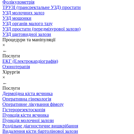
Фолікулометрія
ТРУЗІ (трансректальне УЗД) простати
УЗД молочних залоз
УЗД мошонки
УЗД органів малого тазу
УЗД простати (передміхурової залози)
УЗД щитовидної залози
Процедури та маніпуляції
×
←
Послуги
ЕКГ (Електрокардіографія)
Озонотерапія
Хірургія
×
←
Послуги
Дермоїдна кіста яєчника
Оперативна гінекологія
Оперативне лікування фімозу
Гістерорезектоскопія
Пункція кісти яєчника
Пункція молочної залози
Роздільне діагностичне вишкрібання
Видалення кісти бартолінової залози