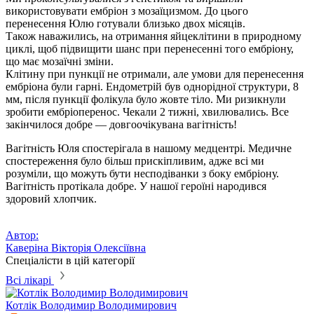
використовувати ембріон з мозаїцизмом. До цього
перенесення Юлю готували близько двох місяців.
Також наважились, на отримання яйцеклітини в природному
циклі, щоб підвищити шанс при перенесенні того ембріону,
що має мозаїчні зміни.
Клітину при пункції не отримали, але умови для перенесення
ембріона були гарні. Ендометрій був однорідної структури, 8
мм, після пункції фолікула було жовте тіло. Ми ризикнули
зробити ембріоперенос. Чекали 2 тижні, хвилювались. Все
закінчилося добре — довгоочікувана вагітність!
Вагітність Юля спостерігала в нашому медцентрі. Медичне
спостереження було більш прискіпливим, адже всі ми
розуміли, що можуть бути несподіванки з боку ембріону.
Вагітність протікала добре. У нашої героїні народився
здоровий хлопчик.
Автор:
Каверіна Вікторія Олексіївна
Спеціалісти в цій категорії
Всі лікарі
Котлік
Володимир Володимирович
К