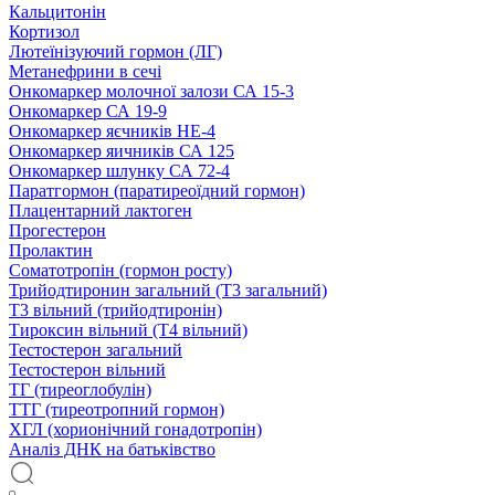
Кальцитонін
Кортизол
Лютеїнізуючий гормон (ЛГ)
Метанефрини в сечі
Онкомаркер молочної залози СА 15-3
Онкомаркер СА 19-9
Онкомаркер яєчників НЕ-4
Онкомаркер яичників СА 125
Онкомаркер шлунку СА 72-4
Паратгормон (паратиреоїдний гормон)
Плацентарний лактоген
Прогестерон
Пролактин
Соматотропін (гормон росту)
Трийодтиронин загальний (Т3 загальний)
Т3 вільний (трийодтиронін)
Тироксин вільний (Т4 вільний)
Тестостерон загальний
Тестостерон вільний
ТГ (тиреоглобулін)
ТТГ (тиреотропний гормон)
ХГЛ (хорионічний гонадотропін)
Аналіз ДНК на батьківство