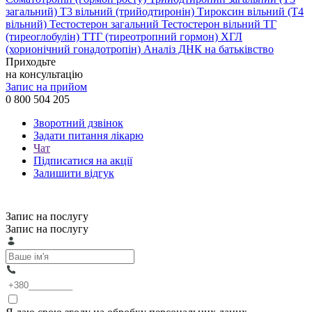
загальний)
Т3 вільний (трийодтиронін)
Тироксин вільний (Т4
вільний)
Тестостерон загальний
Тестостерон вільний
ТГ
(тиреоглобулін)
ТТГ (тиреотропний гормон)
ХГЛ
(хорионічний гонадотропін)
Аналіз ДНК на батьківство
Приходьте
на консультацію
Запис на прийом
0 800 504 205
Зворотний дзвінок
Задати питання лікарю
Чат
Підписатися на акції
Залишити відгук
Запис на послугу
Запис на послугу