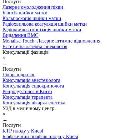
Послуги
Лазерне омолодження піхви
Біопсія шийки матки
Кольпоскопія шийки матки
Радіохвильова коагуляція шийки матки
Радіохвильва конізація шийки матки
Видалення ВМС
Monalisa Touch: Лазерне інтимне відновлення
Естетична лазерна гінекологія
Консультації фахівців
×
←
Послуги
Лікар андролог
Консультація анестезіолога
Консультація ендокринолога
Репродуктолог в Києві
Консультація терапевта
Консультація лікаря-генетика
УЗД в медичному центрі
×
←
Послуги
КТР плоду у Києві
Біофізичний профіль плода у Києві