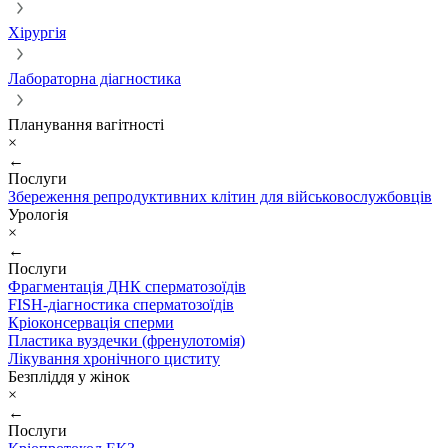
Хірургія
Лабораторна діагностика
Планування вагітності
×
←
Послуги
Збереження репродуктивних клітин для військовослужбовців
Урологія
×
←
Послуги
Фрагментація ДНК сперматозоїдів
FISH-діагностика сперматозоїдів
Кріоконсервація сперми
Пластика вуздечки (френулотомія)
Лікування хронічного циститу
Безпліддя у жінок
×
←
Послуги