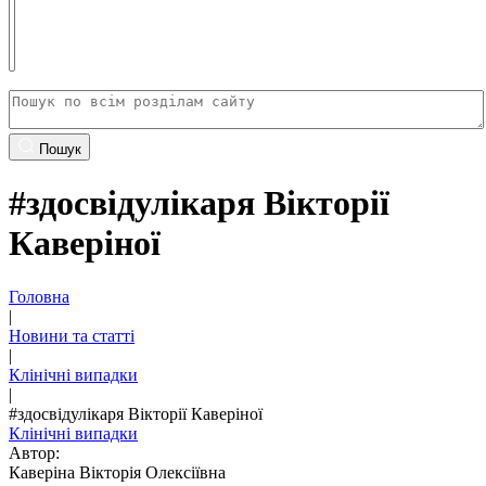
Пошук
#здосвідулікаря Вікторії
Каверіної
Головна
|
Новини та статті
|
Клінічні випадки
|
#здосвідулікаря Вікторії Каверіної
Клінічні випадки
Автор:
Каверіна Вікторія Олексіївна