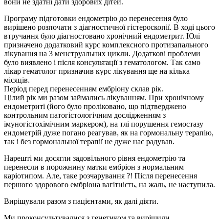
вони не здатні дати здорових дітей.
Програму підготовки ендометрію до перенесення було
вирішено розпочати з діагностичної гістероскопії. В ході цього
втручання було діагностовано хронічний ендометрит. Юлі
призначено додатковий курс комплексного протизапального
лікування на 3 менструальних цикли. Додаткові проблеми
було виявлено і після консультації з гематологом. Так само
лікар гематолог призначив курс лікування ще на кілька
місяців.
Період перед перенесенням ембріону склав рік.
Цілий рік ми разом займались лікуванням. При хронічному
ендометриті (його було проліковано, що підтверджено
контрольним патогістологічним дослідженням з
імуногістохімічним маркером), на тлі порушення гемостазу
ендометрій дуже погано реагував, як на гормональну терапію,
так і без гормональної терапії не дуже нас радував.
Нарешті ми досягли задовільного рівня ендометрію та
перенесли в порожнину матки ембріон з нормальним
каріотипом. Але, таке розчарування ?! Після перенесення
першого здорового ембріона вагітність, на жаль, не наступила.
Вирішували разом з пацієнтами, як далі діяти.
Ми проконсультувалися з генетиком та вирішили