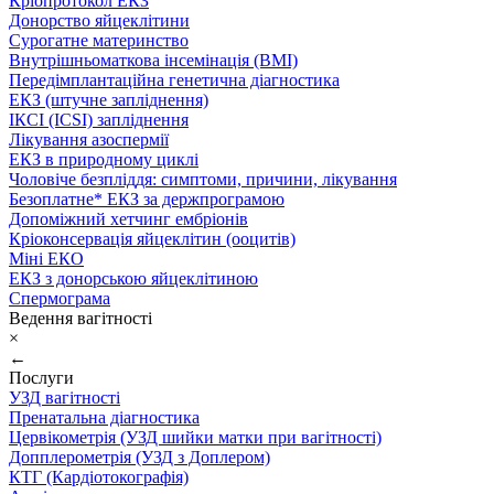
Кріопротокол ЕКЗ
Донорство яйцеклітини
Сурогатне материнство
Внутрішньоматкова інсемінація (ВМІ)
Передімплантаційна генетична діагностика
ЕКЗ (штучне запліднення)
ІКСІ (ICSI) запліднення
Лікування азоспермії
ЕКЗ в природному циклі
Чоловіче безпліддя: симптоми, причини, лікування
Безоплатне* ЕКЗ за держпрограмою
Допоміжний хетчинг ембріонів
Кріоконсервація яйцеклітин (ооцитів)
Міні ЕКО
ЕКЗ з донорською яйцеклітиною
Спермограма
Ведення вагітності
×
←
Послуги
УЗД вагітності
Пренатальна діагностика
Цервікометрія (УЗД шийки матки при вагітності)
Допплерометрія (УЗД з Доплером)
КТГ (Кардіотокографія)