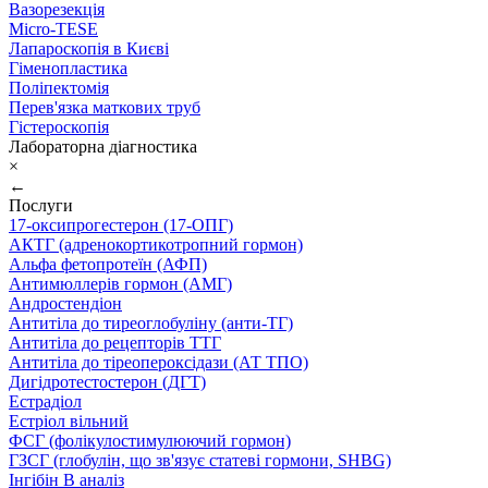
Вазорезекція
Micro-TESE
Лапароскопія в Києві
Гіменопластика
Поліпектомія
Перев'язка маткових труб
Гістероскопія
Лабораторна діагностика
×
←
Послуги
17-оксипрогестерон (17-ОПГ)
АКТГ (адренокортикотропний гормон)
Альфа фетопротеїн (АФП)
Антимюллерів гормон (АМГ)
Андростендіон
Антитіла до тиреоглобуліну (анти-ТГ)
Антитіла до рецепторів ТТГ
Антитіла до тіреопероксідази (АТ ТПО)
Дигідротестостерон (ДГТ)
Естрадіол
Естріол вільний
ФСГ (фолікулостимулюючий гормон)
ГЗСГ (глобулін, що зв'язує статеві гормони, SHBG)
Інгібін B аналіз