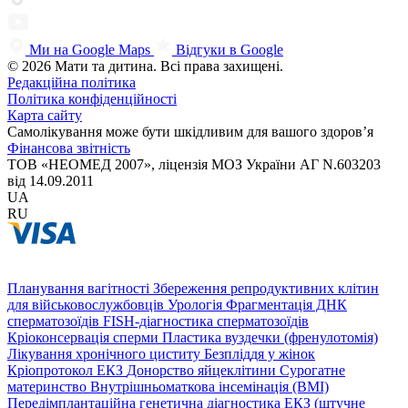
Ми на Google Maps
Відгуки в Google
© 2026 Мати та дитина. Всі права захищені.
Редакційна політика
Політика конфіденційності
Карта сайту
Самолікування може бути шкідливим для вашого здоров’я
Фінансова звітність
ТОВ «НЕОМЕД 2007», ліцензія МОЗ України АГ N.603203
від 14.09.2011
UA
RU
Планування вагітності
Збереження репродуктивних клітин
для військовослужбовців
Урологія
Фрагментація ДНК
сперматозоїдів
FISH-діагностика сперматозоїдів
Кріоконсервація сперми
Пластика вуздечки (френулотомія)
Лікування хронічного циститу
Безпліддя у жінок
Кріопротокол ЕКЗ
Донорство яйцеклітини
Сурогатне
материнство
Внутрішньоматкова інсемінація (ВМІ)
Передімплантаційна генетична діагностика
ЕКЗ (штучне