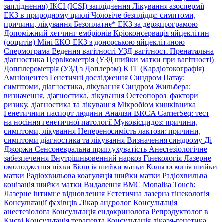
запліднення)
ІКСІ (ICSI) запліднення
Лікування азоспермії
ЕКЗ в природному циклі
Чоловіче безпліддя: симптоми,
причини, лікування
Безоплатне* ЕКЗ за держпрограмою
Допоміжний хетчинг ембріонів
Кріоконсервація яйцеклітин
(ооцитів)
Міні ЕКО
ЕКЗ з донорською яйцеклітиною
Спермограма
Ведення вагітності
УЗД вагітності
Пренатальна
діагностика
Цервікометрія (УЗД шийки матки при вагітності)
Допплерометрія (УЗД з Доплером)
КТГ (Кардіотокографія)
Амніоцентез
Генетичні дослідження
Синдром Патау:
симптоми, дiагностика, лiкування
Синдром Жильбера:
визначення, діагностика, лікування
Остеопороз: фактори
ризику, діагностика та лікування
Мікробіом кишківника
Генетичний паспорт людини
Аналізи BRCA
CarrierSeq: тест
на носіння генетичної патології
Муковісцидоз: причини,
симптоми, лікування
Непереносимість лактози: причини,
симптоми діагностика та лікування
Визначення синдрому Ді
Джоржи
Сенсоневральна приглухуватість
Анестезіологічне
забезпечення
Внутрішньовенний наркоз
Гінекологія
Лазерне
омолодження піхви
Біопсія шийки матки
Кольпоскопія шийки
матки
Радіохвильова коагуляція шийки матки
Радіохвильва
конізація шийки матки
Видалення ВМС
Monalisa Touch:
Лазерне інтимне відновлення
Естетична лазерна гінекологія
Консультації фахівців
Лікар андролог
Консультація
анестезіолога
Консультація ендокринолога
Репродуктолог в
Києві
Консультація терапевта
Консультація лікаря-генетика