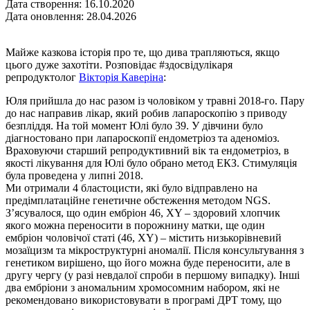
Дата створення: 16.10.2020
Дата оновлення: 28.04.2026
Майже казкова історія про те, що дива трапляються, якщо
цього дуже захотіти. Розповідає #здосвідулікаря
репродуктолог
Вікторія Каверіна
:
Юля прийшла до нас разом із чоловіком у травні 2018-го. Пару
до нас направив лікар, який робив лапароскопію з приводу
безпліддя. На той момент Юлі було 39. У дівчини було
діагностовано при лапароскопії ендометріоз та аденоміоз.
Враховуючи старший репродуктивний вік та ендометріоз, в
якості лікування для Юлі було обрано метод ЕКЗ. Стимуляція
була проведена у липні 2018.
Ми отримали 4 бластоцисти, які було відправлено на
предімплатаційне генетичне обстеження методом NGS.
З’ясувалося, що один ембріон 46, XY – здоровий хлопчик
якого можна переносити в порожнину матки, ще один
ембріон чоловічої статі (46, XY) – містить низькорівневий
мозаїцизм та мікроструктурні аномалії. Після консультування з
генетиком вирішено, що його можна буде переносити, але в
другу чергу (у разі невдалої спроби в першому випадку). Інші
два ембріони з аномальним хромосомним набором, які не
рекомендовано використовувати в програмі ДРТ тому, що