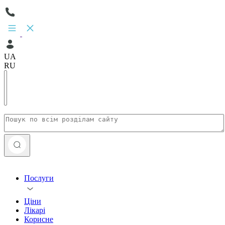
UA
RU
Послуги
Ціни
Лікарі
Корисне