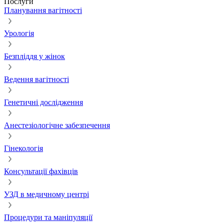
Послуги
Планування вагітності
Урологія
Безпліддя у жінок
Ведення вагітності
Генетичні дослідження
Анестезіологічне забезпечення
Гінекологія
Консультації фахівців
УЗД в медичному центрі
Процедури та маніпуляції