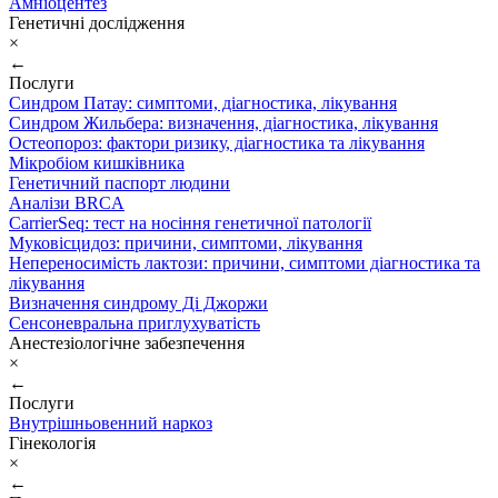
Амніоцентез
Генетичні дослідження
×
←
Послуги
Синдром Патау: симптоми, дiагностика, лiкування
Синдром Жильбера: визначення, діагностика, лікування
Остеопороз: фактори ризику, діагностика та лікування
Мікробіом кишківника
Генетичний паспорт людини
Аналізи BRCA
CarrierSeq: тест на носіння генетичної патології
Муковісцидоз: причини, симптоми, лікування
Непереносимість лактози: причини, симптоми діагностика та
лікування
Визначення синдрому Ді Джоржи
Сенсоневральна приглухуватість
Анестезіологічне забезпечення
×
←
Послуги
Внутрішньовенний наркоз
Гінекологія
×
←