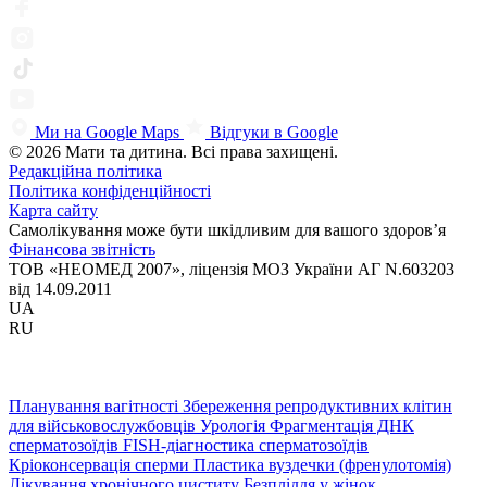
Ми на Google Maps
Відгуки в Google
© 2026 Мати та дитина. Всі права захищені.
Редакційна політика
Політика конфіденційності
Карта сайту
Самолікування може бути шкідливим для вашого здоров’я
Фінансова звітність
ТОВ «НЕОМЕД 2007», ліцензія МОЗ України АГ N.603203
від 14.09.2011
UA
RU
Планування вагітності
Збереження репродуктивних клітин
для військовослужбовців
Урологія
Фрагментація ДНК
сперматозоїдів
FISH-діагностика сперматозоїдів
Кріоконсервація сперми
Пластика вуздечки (френулотомія)
Лікування хронічного циститу
Безпліддя у жінок