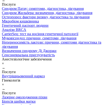
←
Послуги
Синдром Патау: симптоми, дiагностика, лiкування
Синдром Жильбера: визначення, діагностика, лікування
Остеопороз: фактори ризику, діагностика та лікування
Мікробіом кишківника
Генетичний паспорт людини
Аналізи BRCA
CarrierSeq: тест на носіння генетичної патології
Муковісцидоз: причини, симптоми, лікування
Непереносимість лактози: причини, симптоми діагностика та
лікування
Визначення синдрому Ді Джоржи
Сенсоневральна приглухуватість
Анестезіологічне забезпечення
×
←
Послуги
Внутрішньовенний наркоз
Гінекологія
×
←
Послуги
Лазерне омолодження піхви
Біопсія шийки матки