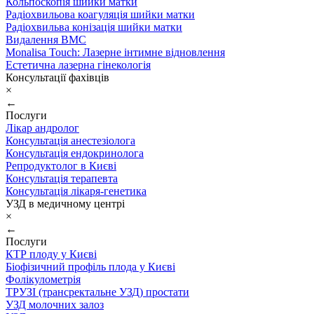
Кольпоскопія шийки матки
Радіохвильова коагуляція шийки матки
Радіохвильва конізація шийки матки
Видалення ВМС
Monalisa Touch: Лазерне інтимне відновлення
Естетична лазерна гінекологія
Консультації фахівців
×
←
Послуги
Лікар андролог
Консультація анестезіолога
Консультація ендокринолога
Репродуктолог в Києві
Консультація терапевта
Консультація лікаря-генетика
УЗД в медичному центрі
×
←
Послуги
КТР плоду у Києві
Біофізичний профіль плода у Києві
Фолікулометрія
ТРУЗІ (трансректальне УЗД) простати
УЗД молочних залоз