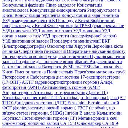
Консультації фахівців
Лікар андролог
Консультація
анестезіолога
Консультація ендокринолога
Репродуктолог в
Києві
Консультація терапевта
Консультація лікаря-генетика
УЗД в медичному центрі
КТР плоду у Києві
Біофізичний
профіль плода у Києві
Фолікулометрія
ТРУЗІ (трансректальне
УЗД) простати
УЗД молочних залоз
УЗД мошонки
УЗД
органів малого тазу
УЗД простати (передміхурової залози)
УЗД щитовидної залози
Процедури та маніпуляції
ЕКГ
(Електрокардіографія)
Озонотерапія
Хірургія
Дермоїдна кіста
яєчника
Оперативна гінекологія
Оперативне лікування фімозу
Гістерорезектоскопія
Пункція кісти яєчника
Пункція молочної
залози
Роздільне діагностичне вишкрібання
Видалення кісти
бартолінової залози
Вазорезекція
Micro-TESE
Лапароскопія в
Києві
Гіменопластика
Поліпектомія
Перев'язка маткових труб
Гістероскопія
Лабораторна діагностика
17-оксипрогестерон
(17-ОПГ)
АКТГ (адренокортикотропний гормон)
Альфа
фетопротеїн (АФП)
Антимюллерів гормон (АМГ)
Андростендіон
Антитіла до тиреоглобуліну (анти-ТГ)
Антитіла до рецепторів ТТГ
Антитіла до тіреопероксідази (АТ
ТПО)
Дигідротестостерон (ДГТ)
Естрадіол
Естріол вільний
ФСГ (фолікулостимулюючий гормон)
ГЗСГ (глобулін, що
зв'язує статеві гормони, SHBG)
Інгібін B аналіз
Кальцитонін
Кортизол
Лютеїнізуючий гормон (ЛГ)
Метанефрини в сечі
Онкомаркер молочної залози СА 15-3
Онкомаркер СА 19-9