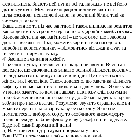
фертильність. Знають цей пункт всі та, на жаль, не всі його
дотримуються. Між тим ваш раціон повинен містити
цільнозернові, ненасичені жири та рослинні білки, такі як
сочевиця та боби.
Ваша дієта до та під час вагітності також впливає на розвиток
вашої дитини в утробі матері та його здоров’я в майбутньому.
Здорова дієта під час вагітності – це теж саме, що і здорова
дієта на все життя. Тож, можете скористатися нагодою та
виробити корисну звичку – відмовитися від джанк фуду та
перейти на нормальну їжу.
4) Зменште вживання кофеїну
І ще один пункт, присвячений шкідливій звичці. Вченими
доведено, що споживання занадто великої кількості кофеїну в
період зачаття підвищує шанси викидня. Це стосується як
жінок, так і чоловіків. Також доведено, що завелика кількість
кофеїну під час вагітності шкідлива й для малюка. Якщо у вас
у планах зачаття, то вам та вашому партнеру слід подумати
про обмеження вживання кофеїну до 200 мг на день та краще
забути про нього взагалі. Розуміємо, звучить страшно, але ви
можете перейти на заварну каву без кофеїну. Якщо не
помилитеся із вибором сорту, то особливого дискомфорту
після переходу на безкофеїнову каву (декаф) ви не відчуєте.
Буде той самий ароматний напій.
5) Намагайтеся підтримувати нормальну вагу
Ваш ІМТ (індекс маси тіла) – це показник, який