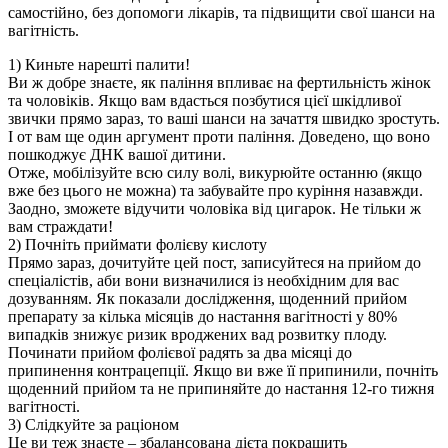
самостійно, без допомоги лікарів, та підвищити свої шанси на
вагітність.
1) Киньте нарешті палити!
Ви ж добре знаєте, як паління впливає на фертильність жінок
та чоловіків. Якщо вам вдасться позбутися цієї шкідливої
звички прямо зараз, то ваші шанси на зачаття швидко зростуть.
І от вам ще один аргумент проти паління. Доведено, що воно
пошкоджує ДНК вашої дитини.
Отже, мобілізуйте всю силу волі, викурюйте останню (якщо
вже без цього не можна) та забувайте про куріння назавжди.
Заодно, зможете відучити чоловіка від цигарок. Не тільки ж
вам страждати!
2) Почніть приймати фолієву кислоту
Прямо зараз, дочитуйте цей пост, записуйтеся на прийом до
спеціалістів, аби вони визначилися із необхідним для вас
дозуванням. Як показали дослідження, щоденний прийом
препарату за кілька місяців до настання вагітності у 80%
випадків знижує ризик вроджених вад розвитку плоду.
Починати прийом фолієвої радять за два місяці до
припинення контрацепції. Якщо ви вже її припинили, почніть
щоденний прийом та не припиняйте до настання 12-го тижня
вагітності.
3) Слідкуйте за раціоном
Це ви теж знаєте – збалансована дієта покращить