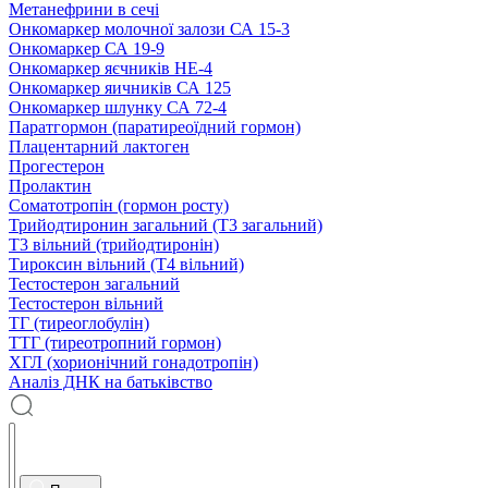
Метанефрини в сечі
Онкомаркер молочної залози СА 15-3
Онкомаркер СА 19-9
Онкомаркер яєчників НЕ-4
Онкомаркер яичників СА 125
Онкомаркер шлунку СА 72-4
Паратгормон (паратиреоїдний гормон)
Плацентарний лактоген
Прогестерон
Пролактин
Соматотропін (гормон росту)
Трийодтиронин загальний (Т3 загальний)
Т3 вільний (трийодтиронін)
Тироксин вільний (Т4 вільний)
Тестостерон загальний
Тестостерон вільний
ТГ (тиреоглобулін)
ТТГ (тиреотропний гормон)
ХГЛ (хорионічний гонадотропін)
Аналіз ДНК на батьківство