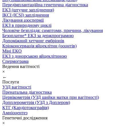
Передімплантаційна генетична діагностика
ЕКЗ (штучне запліднення)
ІКСІ (ICSI) запліднення
Лікування азоспермії
ЕКЗ в природному циклі
Чоловіче безпліддя: симптоми, причини, лікування
Безоплатне* ЕКЗ за держпрограмою
Допоміжний хетчинг ембріонів
Кріоконсервація яйцеклітин (ооцитів)
Міні ЕКО
ЕКЗ з донорською яйцеклітиною
Спермограма
Ведення вагітності
×
←
Послуги
УЗД вагітності
Пренатальна діагностика
Цервікометрія (УЗД шийки матки при вагітності)
Допплерометрія (УЗД з Доплером)
КТГ (Кардіотокографія)
Амніоцентез
Генетичні дослідження
×