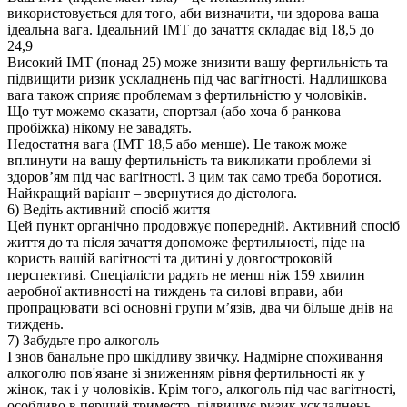
використовується для того, аби визначити, чи здорова ваша
ідеальна вага. Ідеальний ІМТ до зачаття складає від 18,5 до
24,9
Високий ІМТ (понад 25) може знизити вашу фертильність та
підвищити ризик ускладнень під час вагітності. Надлишкова
вага також сприяє проблемам з фертильністю у чоловіків.
Що тут можемо сказати, спортзал (або хоча б ранкова
пробіжка) нікому не завадять.
Недостатня вага (ІМТ 18,5 або менше). Це також може
вплинути на вашу фертильність та викликати проблеми зі
здоров’ям під час вагітності. З цим так само треба боротися.
Найкращий варіант – звернутися до дієтолога.
6) Ведіть активний спосіб життя
Цей пункт органічно продовжує попередній. Активний спосіб
життя до та після зачаття допоможе фертильності, піде на
користь вашій вагітності та дитині у довгостроковій
перспективі. Спеціалісти радять не менш ніж 159 хвилин
аеробної активності на тиждень та силові вправи, аби
пропрацювати всі основні групи м’язів, два чи більше днів на
тиждень.
7) Забудьте про алкоголь
І знов банальне про шкідливу звичку. Надмірне споживання
алкоголю пов'язане зі зниженням рівня фертильності як у
жінок, так і у чоловіків. Крім того, алкоголь під час вагітності,
особливо в перший триместр, підвищує ризик ускладнень.