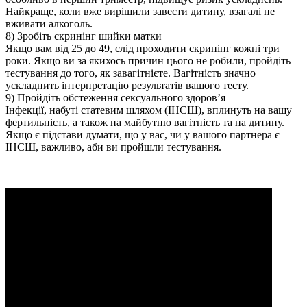
Найкраще, коли вже вирішили завести дитину, взагалі не
вживати алкоголь.
8) Зробіть скринінг шийки матки
Якщо вам від 25 до 49, слід проходити скринінг кожні три
роки. Якщо ви за якихось причин цього не робили, пройдіть
тестування до того, як завагітнієте. Вагітність значно
ускладнить інтерпретацію результатів вашого тесту.
9) Пройдіть обстеження сексуального здоров’я
Інфекції, набуті статевим шляхом (ІНСШ), вплинуть на вашу
фертильність, а також на майбутню вагітність та на дитину.
Якщо є підстави думати, що у вас, чи у вашого партнера є
ІНСШ, важливо, аби ви пройшли тестування.