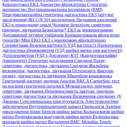
Кріопротокол ЕКЗ
Донорство яйцеклітини
Сурогатне
материнство
Внутрішньоматкова інсемінація (ВМІ)
Передімплантаційна генетична діагностика
ЕКЗ (штучне
запліднення)
ІКСІ (ICSI) запліднення
Лікування азоспермії
ЕКЗ в природному циклі
Чоловіче безпліддя: симптоми,
причини, лікування
Безоплатне* ЕКЗ за держпрограмою
Допоміжний хетчинг ембріонів
Кріоконсервація яйцеклітин
(ооцитів)
Міні ЕКО
ЕКЗ з донорською яйцеклітиною
Спермограма
Ведення вагітності
УЗД вагітності
Пренатальна
діагностика
Цервікометрія (УЗД шийки матки при вагітності)
Допплерометрія (УЗД з Доплером)
КТГ (Кардіотокографія)
Амніоцентез
Генетичні дослідження
Синдром Патау:
симптоми, дiагностика, лiкування
Синдром Жильбера:
визначення, діагностика, лікування
Остеопороз: фактори
ризику, діагностика та лікування
Мікробіом кишківника
Генетичний паспорт людини
Аналізи BRCA
CarrierSeq: тест
на носіння генетичної патології
Муковісцидоз: причини,
симптоми, лікування
Непереносимість лактози: причини,
симптоми діагностика та лікування
Визначення синдрому Ді
Джоржи
Сенсоневральна приглухуватість
Анестезіологічне
забезпечення
Внутрішньовенний наркоз
Гінекологія
Лазерне
омолодження піхви
Біопсія шийки матки
Кольпоскопія шийки
матки
Радіохвильова коагуляція шийки матки
Радіохвильва
конізація шийки матки
Видалення ВМС
Monalisa Touch:
Лазерне інтимне відновлення
Естетична лазерна гінекологія