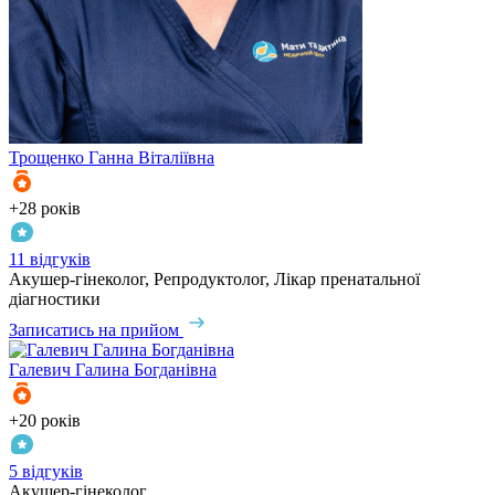
Трощенко
Ганна Віталіївна
+28 років
11 відгуків
Акушер-гінеколог, Репродуктолог, Лікар пренатальної
діагностики
Записатись на прийом
Галевич
Галина Богданівна
+20 років
5 відгуків
Акушер-гінеколог