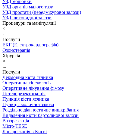
УЗД мошонки
УЗД органів малого тазу
УЗД простати (передміхурової залози)
УЗД щитовидної залози
Процедури та маніпуляції
×
←
Послуги
ЕКГ (Електрокардіографія)
Озонотерапія
Хірургія
×
←
Послуги
Дермоїдна кіста яєчника
Оперативна гінекологія
Оперативне лікування фімозу
Гістерорезектоскопія
Пункція кісти яєчника
Пункція молочної залози
Роздільне діагностичне вишкрібання
Видалення кісти бартолінової залози
Вазорезекція
Micro-TESE
Лапароскопія в Києві