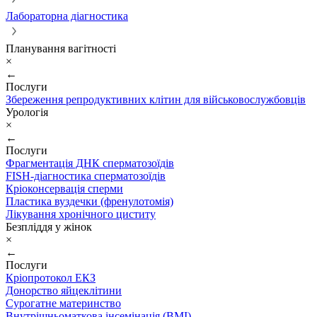
Лабораторна діагностика
Планування вагітності
×
←
Послуги
Збереження репродуктивних клітин для військовослужбовців
Урологія
×
←
Послуги
Фрагментація ДНК сперматозоїдів
FISH-діагностика сперматозоїдів
Кріоконсервація сперми
Пластика вуздечки (френулотомія)
Лікування хронічного циститу
Безпліддя у жінок
×
←
Послуги
Кріопротокол ЕКЗ
Донорство яйцеклітини
Сурогатне материнство
Внутрішньоматкова інсемінація (ВМІ)