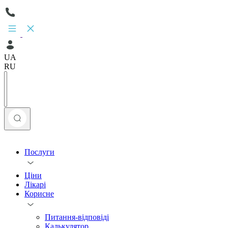
UA
RU
Послуги
Ціни
Лікарі
Корисне
Питання-відповіді
Калькулятор