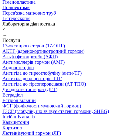
Гіменопластика
Поліпектомія
Перев'язка маткових труб
Гістероскопія
Лабораторна діагностика
×
←
Послуги
17-оксипрогестерон (17-ОПГ)
АКТГ (адренокортикотропний гормон)
Альфа фетопротеїн (АФП)
Антимюллерів гормон (АМГ)
Андростендіон
Антитіла до тиреоглобуліну (анти-ТГ)
Антитіла до рецепторів ТТГ
Антитіла до тіреопероксідази (АТ ТПО)
Дигідротестостерон (ДГТ)
Естрадіол
Естріол вільний
ФСГ (фолікулостимулюючий гормон)
ГЗСГ (глобулін, що зв'язує статеві гормони, SHBG)
Інгібін B аналіз
Кальцитонін
Кортизол
Лютеїнізуючий гормон (ЛГ)