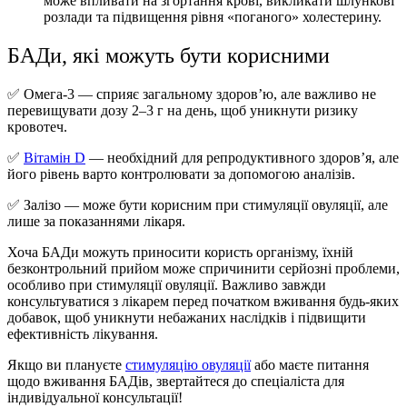
може впливати на згортання крові, викликати шлункові
розлади та підвищення рівня «поганого» холестерину.
БАДи, які можуть бути корисними
✅ Омега-3 — сприяє загальному здоров’ю, але важливо не
перевищувати дозу 2–3 г на день, щоб уникнути ризику
кровотеч.
✅
Вітамін D
— необхідний для репродуктивного здоров’я, але
його рівень варто контролювати за допомогою аналізів.
✅ Залізо — може бути корисним при стимуляції овуляції, але
лише за показаннями лікаря.
Хоча БАДи можуть приносити користь організму, їхній
безконтрольний прийом може спричинити серйозні проблеми,
особливо при стимуляції овуляції. Важливо завжди
консультуватися з лікарем перед початком вживання будь-яких
добавок, щоб уникнути небажаних наслідків і підвищити
ефективність лікування.
Якщо ви плануєте
стимуляцію овуляції
або маєте питання
щодо вживання БАДів, звертайтеся до спеціаліста для
індивідуальної консультації!