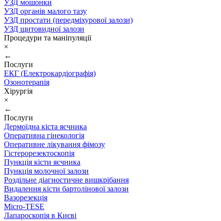
УЗД мошонки
УЗД органів малого тазу
УЗД простати (передміхурової залози)
УЗД щитовидної залози
Процедури та маніпуляції
×
←
Послуги
ЕКГ (Електрокардіографія)
Озонотерапія
Хірургія
×
←
Послуги
Дермоїдна кіста яєчника
Оперативна гінекологія
Оперативне лікування фімозу
Гістерорезектоскопія
Пункція кісти яєчника
Пункція молочної залози
Роздільне діагностичне вишкрібання
Видалення кісти бартолінової залози
Вазорезекція
Micro-TESE
Лапароскопія в Києві