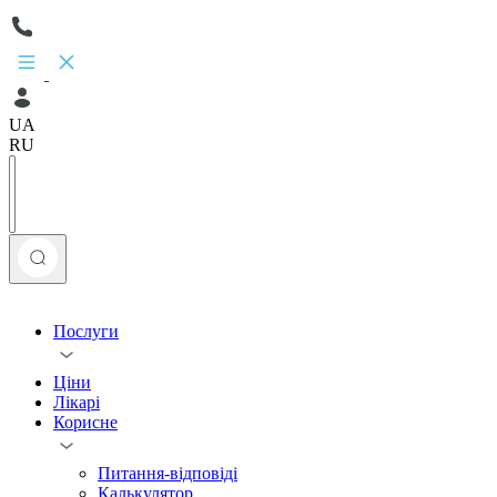
UA
RU
Послуги
Ціни
Лікарі
Корисне
Питання-відповіді
Калькулятор