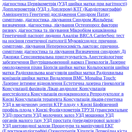
діагностика
Цервікометрія (УЗД шийки матки при вагітності)
Допплерометрія (УЗД з Доплером)
КТГ (Кардіотокографія)
Амніоцентез
Генетичні дослідження
Синдром Патау:
симптоми, дiагностика, лiкування
Синдром Жильбера:
визначення, діагностика, лікування
Остеопороз: фактори
ризику, діагностика та лікування
Мікробіом кишківника
Генетичний паспорт людини
Аналізи BRCA
CarrierSeq: тест
на носіння генетичної патології
Муковісцидоз: причини,
симптоми, лікування
Непереносимість лактози: причини,
симптоми діагностика та лікування
Визначення синдрому Ді
Джоржи
Сенсоневральна приглухуватість
Анестезіологічне
забезпечення
Внутрішньовенний наркоз
Гінекологія
Лазерне
омолодження піхви
Біопсія шийки матки
Кольпоскопія шийки
матки
Радіохвильова коагуляція шийки матки
Радіохвильва
конізація шийки матки
Видалення ВМС
Monalisa Touch:
Лазерне інтимне відновлення
Естетична лазерна гінекологія
Консультації фахівців
Лікар андролог
Консультація
анестезіолога
Консультація ендокринолога
Репродуктолог в
Києві
Консультація терапевта
Консультація лікаря-генетика
УЗД в медичному центрі
КТР плоду у Києві
Біофізичний
профіль плода у Києві
Фолікулометрія
ТРУЗІ (трансректальне
УЗД) простати
УЗД молочних залоз
УЗД мошонки
УЗД
органів малого тазу
УЗД простати (передміхурової залози)
УЗД щитовидної залози
Процедури та маніпуляції
ЕКГ
(Електрокардіографія)
Озонотерапія
Хірургія
Дермоїдна кіста