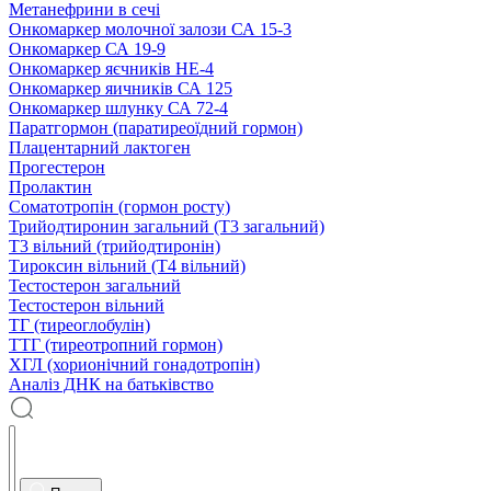
Метанефрини в сечі
Онкомаркер молочної залози СА 15-3
Онкомаркер СА 19-9
Онкомаркер яєчників НЕ-4
Онкомаркер яичників СА 125
Онкомаркер шлунку СА 72-4
Паратгормон (паратиреоїдний гормон)
Плацентарний лактоген
Прогестерон
Пролактин
Соматотропін (гормон росту)
Трийодтиронин загальний (Т3 загальний)
Т3 вільний (трийодтиронін)
Тироксин вільний (Т4 вільний)
Тестостерон загальний
Тестостерон вільний
ТГ (тиреоглобулін)
ТТГ (тиреотропний гормон)
ХГЛ (хорионічний гонадотропін)
Аналіз ДНК на батьківство