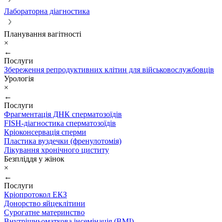
Лабораторна діагностика
Планування вагітності
×
←
Послуги
Збереження репродуктивних клітин для військовослужбовців
Урологія
×
←
Послуги
Фрагментація ДНК сперматозоїдів
FISH-діагностика сперматозоїдів
Кріоконсервація сперми
Пластика вуздечки (френулотомія)
Лікування хронічного циститу
Безпліддя у жінок
×
←
Послуги
Кріопротокол ЕКЗ
Донорство яйцеклітини
Сурогатне материнство
Внутрішньоматкова інсемінація (ВМІ)