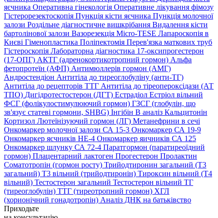
яєчника
Оперативна гінекологія
Оперативне лікування фімозу
Гістерорезектоскопія
Пункція кісти яєчника
Пункція молочної
залози
Роздільне діагностичне вишкрібання
Видалення кісти
бартолінової залози
Вазорезекція
Micro-TESE
Лапароскопія в
Києві
Гіменопластика
Поліпектомія
Перев'язка маткових труб
Гістероскопія
Лабораторна діагностика
17-оксипрогестерон
(17-ОПГ)
АКТГ (адренокортикотропний гормон)
Альфа
фетопротеїн (АФП)
Антимюллерів гормон (АМГ)
Андростендіон
Антитіла до тиреоглобуліну (анти-ТГ)
Антитіла до рецепторів ТТГ
Антитіла до тіреопероксідази (АТ
ТПО)
Дигідротестостерон (ДГТ)
Естрадіол
Естріол вільний
ФСГ (фолікулостимулюючий гормон)
ГЗСГ (глобулін, що
зв'язує статеві гормони, SHBG)
Інгібін B аналіз
Кальцитонін
Кортизол
Лютеїнізуючий гормон (ЛГ)
Метанефрини в сечі
Онкомаркер молочної залози СА 15-3
Онкомаркер СА 19-9
Онкомаркер яєчників НЕ-4
Онкомаркер яичників СА 125
Онкомаркер шлунку СА 72-4
Паратгормон (паратиреоїдний
гормон)
Плацентарний лактоген
Прогестерон
Пролактин
Соматотропін (гормон росту)
Трийодтиронин загальний (Т3
загальний)
Т3 вільний (трийодтиронін)
Тироксин вільний (Т4
вільний)
Тестостерон загальний
Тестостерон вільний
ТГ
(тиреоглобулін)
ТТГ (тиреотропний гормон)
ХГЛ
(хорионічний гонадотропін)
Аналіз ДНК на батьківство
Приходьте
на консультацію