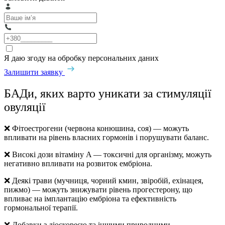
Я даю згоду на обробку персональних даних
Залишити заявку
БАДи, яких варто уникати за стимуляції
овуляції
❌ Фітоестрогени (червона конюшина, соя) — можуть
впливати на рівень власних гормонів і порушувати баланс.
❌ Високі дози вітаміну A — токсичні для організму, можуть
негативно впливати на розвиток ембріона.
❌ Деякі трави (мучниця, чорний кмин, звіробій, ехінацея,
пижмо) — можуть знижувати рівень прогестерону, що
впливає на імплантацію ембріона та ефективність
гормональної терапії.
❌ Добавки з діоскореєю та іншими природними