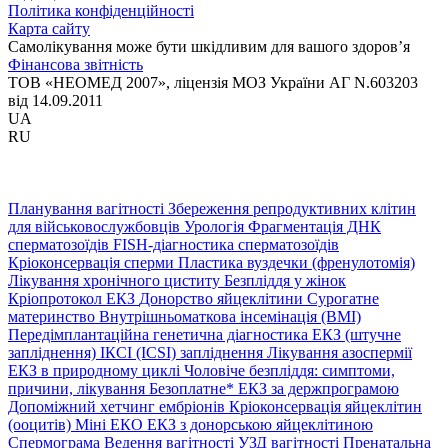
Політика конфіденційності
Карта сайту
Самолікування може бути шкідливим для вашого здоров’я
Фінансова звітність
ТОВ «НЕОМЕД 2007», ліцензія МОЗ України АГ N.603203
від 14.09.2011
UA
RU
Планування вагітності
Збереження репродуктивних клітин
для військовослужбовців
Урологія
Фрагментація ДНК
сперматозоїдів
FISH-діагностика сперматозоїдів
Кріоконсервація сперми
Пластика вуздечки (френулотомія)
Лікування хронічного циститу
Безпліддя у жінок
Кріопротокол ЕКЗ
Донорство яйцеклітини
Сурогатне
материнство
Внутрішньоматкова інсемінація (ВМІ)
Передімплантаційна генетична діагностика
ЕКЗ (штучне
запліднення)
ІКСІ (ICSI) запліднення
Лікування азоспермії
ЕКЗ в природному циклі
Чоловіче безпліддя: симптоми,
причини, лікування
Безоплатне* ЕКЗ за держпрограмою
Допоміжний хетчинг ембріонів
Кріоконсервація яйцеклітин
(ооцитів)
Міні ЕКО
ЕКЗ з донорською яйцеклітиною
Спермограма
Ведення вагітності
УЗД вагітності
Пренатальна