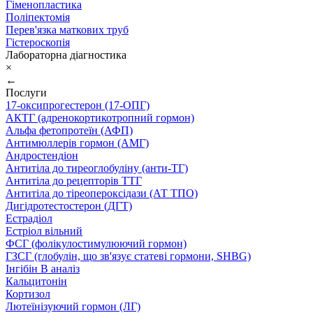
Гіменопластика
Поліпектомія
Перев'язка маткових труб
Гістероскопія
Лабораторна діагностика
×
←
Послуги
17-оксипрогестерон (17-ОПГ)
АКТГ (адренокортикотропний гормон)
Альфа фетопротеїн (АФП)
Антимюллерів гормон (АМГ)
Андростендіон
Антитіла до тиреоглобуліну (анти-ТГ)
Антитіла до рецепторів ТТГ
Антитіла до тіреопероксідази (АТ ТПО)
Дигідротестостерон (ДГТ)
Естрадіол
Естріол вільний
ФСГ (фолікулостимулюючий гормон)
ГЗСГ (глобулін, що зв'язує статеві гормони, SHBG)
Інгібін B аналіз
Кальцитонін
Кортизол
Лютеїнізуючий гормон (ЛГ)