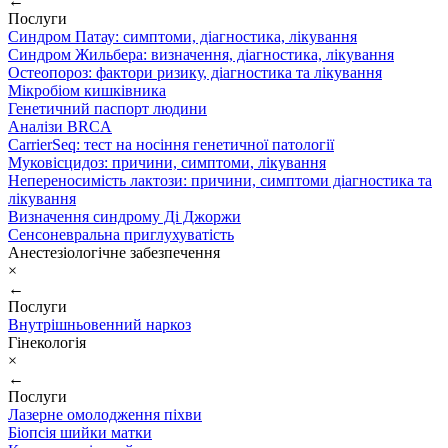
←
Послуги
Синдром Патау: симптоми, дiагностика, лiкування
Синдром Жильбера: визначення, діагностика, лікування
Остеопороз: фактори ризику, діагностика та лікування
Мікробіом кишківника
Генетичний паспорт людини
Аналізи BRCA
CarrierSeq: тест на носіння генетичної патології
Муковісцидоз: причини, симптоми, лікування
Непереносимість лактози: причини, симптоми діагностика та
лікування
Визначення синдрому Ді Джоржи
Сенсоневральна приглухуватість
Анестезіологічне забезпечення
×
←
Послуги
Внутрішньовенний наркоз
Гінекологія
×
←
Послуги
Лазерне омолодження піхви
Біопсія шийки матки