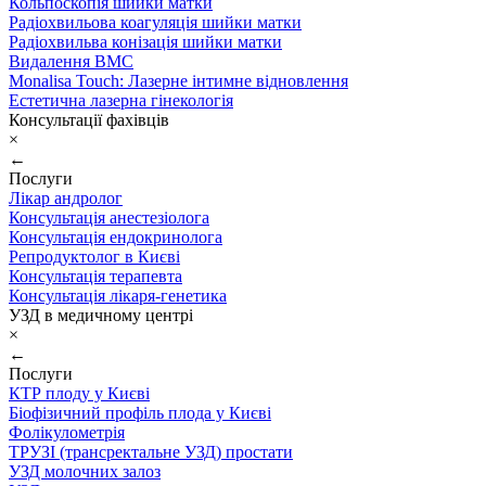
Кольпоскопія шийки матки
Радіохвильова коагуляція шийки матки
Радіохвильва конізація шийки матки
Видалення ВМС
Monalisa Touch: Лазерне інтимне відновлення
Естетична лазерна гінекологія
Консультації фахівців
×
←
Послуги
Лікар андролог
Консультація анестезіолога
Консультація ендокринолога
Репродуктолог в Києві
Консультація терапевта
Консультація лікаря-генетика
УЗД в медичному центрі
×
←
Послуги
КТР плоду у Києві
Біофізичний профіль плода у Києві
Фолікулометрія
ТРУЗІ (трансректальне УЗД) простати
УЗД молочних залоз