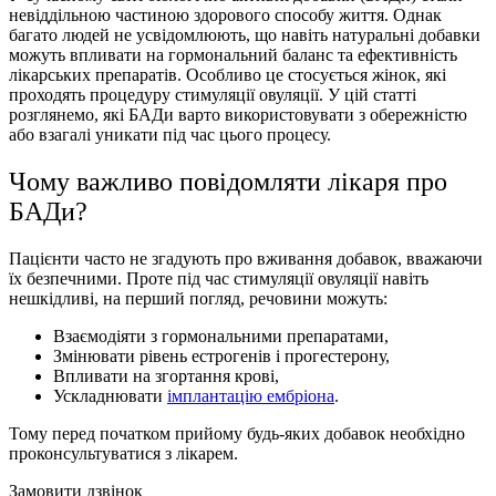
невіддільною частиною здорового способу життя. Однак
багато людей не усвідомлюють, що навіть натуральні добавки
можуть впливати на гормональний баланс та ефективність
лікарських препаратів. Особливо це стосується жінок, які
проходять процедуру стимуляції овуляції. У цій статті
розглянемо, які БАДи варто використовувати з обережністю
або взагалі уникати під час цього процесу.
Чому важливо повідомляти лікаря про
БАДи?
Пацієнти часто не згадують про вживання добавок, вважаючи
їх безпечними. Проте під час стимуляції овуляції навіть
нешкідливі, на перший погляд, речовини можуть:
Взаємодіяти з гормональними препаратами,
Змінювати рівень естрогенів і прогестерону,
Впливати на згортання крові,
Ускладнювати
імплантацію ембріона
.
Тому перед початком прийому будь-яких добавок необхідно
проконсультуватися з лікарем.
Замовити дзвінок