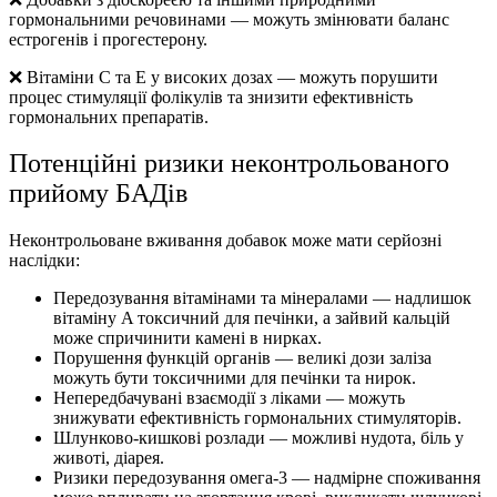
гормональними речовинами — можуть змінювати баланс
естрогенів і прогестерону.
❌ Вітаміни C та E у високих дозах — можуть порушити
процес стимуляції фолікулів та знизити ефективність
гормональних препаратів.
Потенційні ризики неконтрольованого
прийому БАДів
Неконтрольоване вживання добавок може мати серйозні
наслідки:
Передозування вітамінами та мінералами — надлишок
вітаміну A токсичний для печінки, а зайвий кальцій
може спричинити камені в нирках.
Порушення функцій органів — великі дози заліза
можуть бути токсичними для печінки та нирок.
Непередбачувані взаємодії з ліками — можуть
знижувати ефективність гормональних стимуляторів.
Шлунково-кишкові розлади — можливі нудота, біль у
животі, діарея.
Ризики передозування омега-3 — надмірне споживання