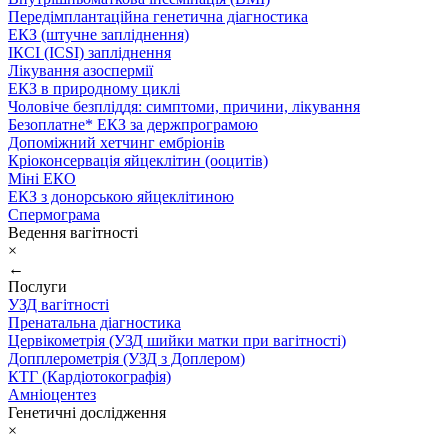
Передімплантаційна генетична діагностика
ЕКЗ (штучне запліднення)
ІКСІ (ICSI) запліднення
Лікування азоспермії
ЕКЗ в природному циклі
Чоловіче безпліддя: симптоми, причини, лікування
Безоплатне* ЕКЗ за держпрограмою
Допоміжний хетчинг ембріонів
Кріоконсервація яйцеклітин (ооцитів)
Міні ЕКО
ЕКЗ з донорською яйцеклітиною
Спермограма
Ведення вагітності
×
←
Послуги
УЗД вагітності
Пренатальна діагностика
Цервікометрія (УЗД шийки матки при вагітності)
Допплерометрія (УЗД з Доплером)
КТГ (Кардіотокографія)
Амніоцентез
Генетичні дослідження
×