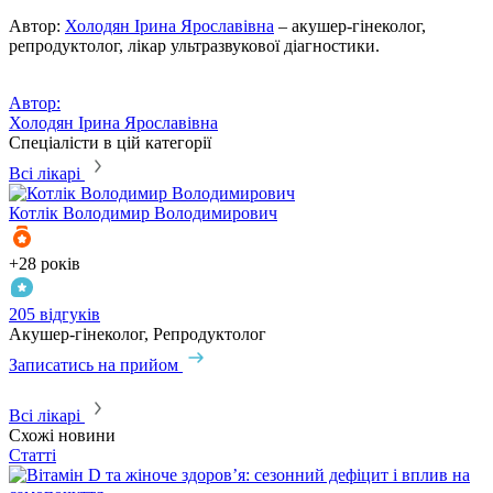
Автор:
Холодян Ірина Ярославівна
– акушер-гінеколог,
репродуктолог, лікар ультразвукової діагностики.
Автор:
Холодян Ірина Ярославівна
Спеціалісти в цій категорії
Всі лікарі
Котлік
Володимир Володимирович
К
+28 років
+
205 відгуків
3
Акушер-гінеколог, Репродуктолог
А
Записатись на прийом
З
Всі лікарі
Схожі новини
Статті
С