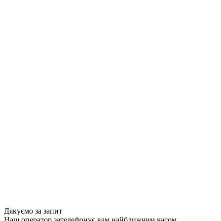
Дякуємо за запит
Наш оператор зателефонує вам найближчим часом.