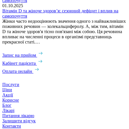
2
01.10.2025
С
Вітамін D та жіноче здоров’я: сезонний дефіцит і вплив на
самопочуття
​Жінки часто недооцінюють значення одного з найважливіших
поживних речовин — холекальциферолу. А, між тим, вітамін
D та жіноче здоров'я тісно пов'язані між собою. Ця речовина
впливає на численні процеси в організмі представниць
прекрасної статі.…
Запис на прийом
Кабінет пацієнта
Оплата онлайн
Послуги
Ціни
Акції
Корисне
Блог
Лікарі
Питання лікарю
Залишити відгук
Контакти