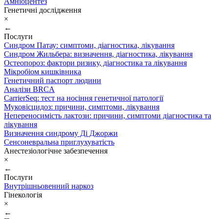
Амніоцентез
Генетичні дослідження
×
←
Послуги
Синдром Патау: симптоми, дiагностика, лiкування
Синдром Жильбера: визначення, діагностика, лікування
Остеопороз: фактори ризику, діагностика та лікування
Мікробіом кишківника
Генетичний паспорт людини
Аналізи BRCA
CarrierSeq: тест на носіння генетичної патології
Муковісцидоз: причини, симптоми, лікування
Непереносимість лактози: причини, симптоми діагностика та
лікування
Визначення синдрому Ді Джоржи
Сенсоневральна приглухуватість
Анестезіологічне забезпечення
×
←
Послуги
Внутрішньовенний наркоз
Гінекологія
×
←