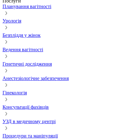
Послуги
Планування вагітності
Урологія
Безпліддя у жінок
Ведення вагітності
Генетичні дослідження
Анестезіологічне забезпечення
Гінекологія
Консультації фахівців
УЗД в медичному центрі
Процедури та маніпуляції