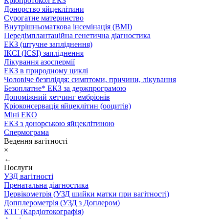
Кріопротокол ЕКЗ
Донорство яйцеклітини
Сурогатне материнство
Внутрішньоматкова інсемінація (ВМІ)
Передімплантаційна генетична діагностика
ЕКЗ (штучне запліднення)
ІКСІ (ICSI) запліднення
Лікування азоспермії
ЕКЗ в природному циклі
Чоловіче безпліддя: симптоми, причини, лікування
Безоплатне* ЕКЗ за держпрограмою
Допоміжний хетчинг ембріонів
Кріоконсервація яйцеклітин (ооцитів)
Міні ЕКО
ЕКЗ з донорською яйцеклітиною
Спермограма
Ведення вагітності
×
←
Послуги
УЗД вагітності
Пренатальна діагностика
Цервікометрія (УЗД шийки матки при вагітності)
Допплерометрія (УЗД з Доплером)
КТГ (Кардіотокографія)