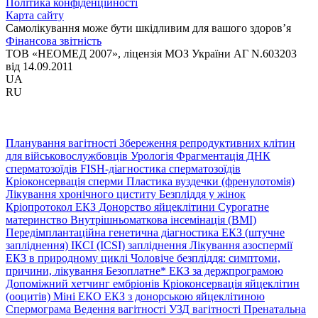
Політика конфіденційності
Карта сайту
Самолікування може бути шкідливим для вашого здоров’я
Фінансова звітність
ТОВ «НЕОМЕД 2007», ліцензія МОЗ України АГ N.603203
від 14.09.2011
UA
RU
Планування вагітності
Збереження репродуктивних клітин
для військовослужбовців
Урологія
Фрагментація ДНК
сперматозоїдів
FISH-діагностика сперматозоїдів
Кріоконсервація сперми
Пластика вуздечки (френулотомія)
Лікування хронічного циститу
Безпліддя у жінок
Кріопротокол ЕКЗ
Донорство яйцеклітини
Сурогатне
материнство
Внутрішньоматкова інсемінація (ВМІ)
Передімплантаційна генетична діагностика
ЕКЗ (штучне
запліднення)
ІКСІ (ICSI) запліднення
Лікування азоспермії
ЕКЗ в природному циклі
Чоловіче безпліддя: симптоми,
причини, лікування
Безоплатне* ЕКЗ за держпрограмою
Допоміжний хетчинг ембріонів
Кріоконсервація яйцеклітин
(ооцитів)
Міні ЕКО
ЕКЗ з донорською яйцеклітиною
Спермограма
Ведення вагітності
УЗД вагітності
Пренатальна