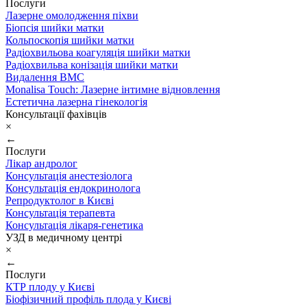
Послуги
Лазерне омолодження піхви
Біопсія шийки матки
Кольпоскопія шийки матки
Радіохвильова коагуляція шийки матки
Радіохвильва конізація шийки матки
Видалення ВМС
Monalisa Touch: Лазерне інтимне відновлення
Естетична лазерна гінекологія
Консультації фахівців
×
←
Послуги
Лікар андролог
Консультація анестезіолога
Консультація ендокринолога
Репродуктолог в Києві
Консультація терапевта
Консультація лікаря-генетика
УЗД в медичному центрі
×
←
Послуги
КТР плоду у Києві
Біофізичний профіль плода у Києві