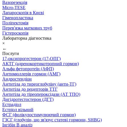
Вазорезекція
Micro-TESE
Лапароскопія в Києві
Гіменопластика
Поліпектомія
Перев'язка маткових труб
Гістероскопія
Лабораторна діагностика
×
←
Послуги
17-оксипрогестерон (17-ОПГ)
АКТГ (адренокортикотропний гормон)
Альфа фетопротеїн (АФП)
Антимюллерів гормон (АМГ)
Андростендіон
Антитіла до тиреоглобуліну (анти-ТГ)
Антитіла до рецепторів ТТГ
Антитіла до тіреопероксідази (АТ ТПО)
Дигідротестостерон (ДГТ)
Естрадіол
Естріол вільний
ФСГ (фолікулостимулюючий гормон)
ГЗСГ (глобулін, що зв'язує статеві гормони, SHBG)
Інгібін B аналіз