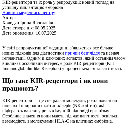
KIR-рецептори та їх роль у репродукції: новий погляд на
успішну імплантацію ембріона
Новини медичного центру
Автор:
Холодян Ірина Ярославівна
Дата створення: 08.05.2025
Дата оновлення: 10.07.2025
У світі репродуктивної медицини з’являється все більше
нових підходів для діагностики
причин безпліддя
та невдач
імплантації. Одним із ключових аспектів, який останнім часом
викликає особливий інтерес, є роль KIR-рецепторів (Kill
Immunoglobulin-like Receptors) у процесі зачаття та вагітності.
Що таке KIR-рецептори і як вони
працюють?
KIR-рецептори — це спеціальні молекули, розташовані на
поверхні природних клітин-кілерів (NK-клітин), які
відіграють важливу роль в імунній відповіді організму.
Особливе значення вони мають під час вагітності, оскільки
взаємодіють з молекулами HLA-C на клітинах ембріона.