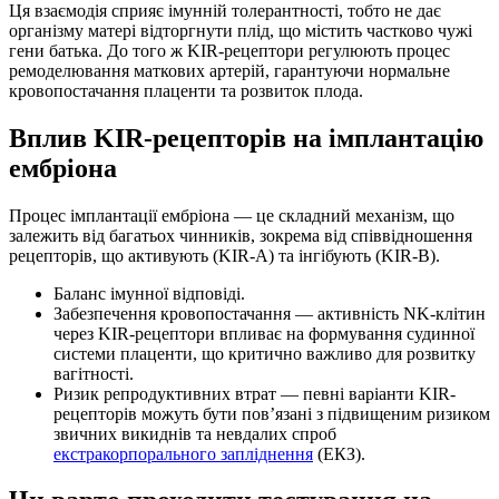
Ця взаємодія сприяє імунній толерантності, тобто не дає
організму матері відторгнути плід, що містить частково чужі
гени батька. До того ж KIR-рецептори регулюють процес
ремоделювання маткових артерій, гарантуючи нормальне
кровопостачання плаценти та розвиток плода.
Вплив KIR-рецепторів на імплантацію
ембріона
Процес імплантації ембріона — це складний механізм, що
залежить від багатьох чинників, зокрема від співвідношення
рецепторів, що активують (KIR-A) та інгібують (KIR-B).
Баланс імунної відповіді.
Забезпечення кровопостачання — активність NK-клітин
через KIR-рецептори впливає на формування судинної
системи плаценти, що критично важливо для розвитку
вагітності.
Ризик репродуктивних втрат — певні варіанти KIR-
рецепторів можуть бути пов’язані з підвищеним ризиком
звичних викиднів та невдалих спроб
екстракорпорального запліднення
(ЕКЗ).