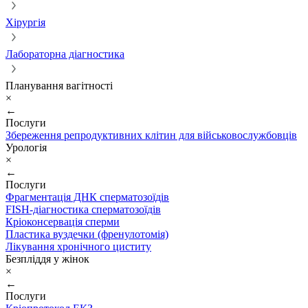
Хірургія
Лабораторна діагностика
Планування вагітності
×
←
Послуги
Збереження репродуктивних клітин для військовослужбовців
Урологія
×
←
Послуги
Фрагментація ДНК сперматозоїдів
FISH-діагностика сперматозоїдів
Кріоконсервація сперми
Пластика вуздечки (френулотомія)
Лікування хронічного циститу
Безпліддя у жінок
×
←
Послуги