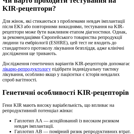
Чи варто проходити тестування на
KIR-рецептори?
Для жінок, які стикаються з проблемами невдач імплантації
після ЕКЗ або повторними викиднями, тестування на KIR-
рецептори може бути важливим етапом діагностики. Однак,
за рекомендаціями Європейського товариства репродукції
людини та ембріології (ESHRE), цей тест не входить до
стандартного протоколу лікування безпліддя, адже клінічні
дослідження ще тривають.
Дослідження генетичних варіантів KIR-рецепторів допомагає
лікарю-репродуктологу
підібрати індивідуальну тактику
лікування, особливо якщо у пацієнтки є історія невдалих
спроб вагітності.
Генетичні особливості KIR-рецепторів
Гени KIR мають високу варіабельність, що впливає на
репродуктивний потенціал жінки:
Гаплотип АА — асоційований із високим ризиком
невдач імплантації.
Гаплотип АВ — помірний ризик репродуктивних втрат.