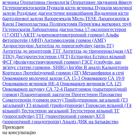
яєчника
Оперативна гінекологія
Оперативне лікування фімозу
Гістерорезектоскопія
Пункція кісти яєчника
Пункція молочної
залози
Роздільне діагностичне вишкрібання
Видалення кісти
бартолінової залози
Вазорезекція
Micro-TESE
Лапароскопія в
Києві
Гіменопластика
Поліпектомія
Перев'язка маткових труб
Гістероскопія
Лабораторна діагностика
17-оксипрогестерон
(17-ОПГ)
АКТГ (адренокортикотропний гормон)
Альфа
фетопротеїн (АФП)
Антимюллерів гормон (АМГ)
Андростендіон
Антитіла до тиреоглобуліну (анти-ТГ)
Антитіла до рецепторів ТТГ
Антитіла до тіреопероксідази (АТ
ТПО)
Дигідротестостерон (ДГТ)
Естрадіол
Естріол вільний
ФСГ (фолікулостимулюючий гормон)
ГЗСГ (глобулін, що
зв'язує статеві гормони, SHBG)
Інгібін B аналіз
Кальцитонін
Кортизол
Лютеїнізуючий гормон (ЛГ)
Метанефрини в сечі
Онкомаркер молочної залози СА 15-3
Онкомаркер СА 19-9
Онкомаркер яєчників НЕ-4
Онкомаркер яичників СА 125
Онкомаркер шлунку СА 72-4
Паратгормон (паратиреоїдний
гормон)
Плацентарний лактоген
Прогестерон
Пролактин
Соматотропін (гормон росту)
Трийодтиронин загальний (Т3
загальний)
Т3 вільний (трийодтиронін)
Тироксин вільний (Т4
вільний)
Тестостерон загальний
Тестостерон вільний
ТГ
(тиреоглобулін)
ТТГ (тиреотропний гормон)
ХГЛ
(хорионічний гонадотропін)
Аналіз ДНК на батьківство
Приходьте
на консультацію