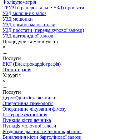
Фолікулометрія
ТРУЗІ (трансректальне УЗД) простати
УЗД молочних залоз
УЗД мошонки
УЗД органів малого тазу
УЗД простати (передміхурової залози)
УЗД щитовидної залози
Процедури та маніпуляції
×
←
Послуги
ЕКГ (Електрокардіографія)
Озонотерапія
Хірургія
×
←
Послуги
Дермоїдна кіста яєчника
Оперативна гінекологія
Оперативне лікування фімозу
Гістерорезектоскопія
Пункція кісти яєчника
Пункція молочної залози
Роздільне діагностичне вишкрібання
Видалення кісти бартолінової залози