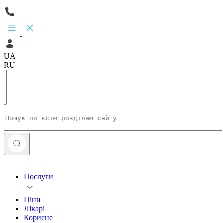
UA
RU
Послуги
Ціни
Лікарі
Корисне