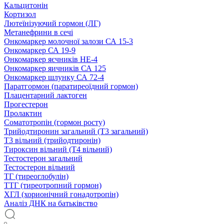
Кальцитонін
Кортизол
Лютеїнізуючий гормон (ЛГ)
Метанефрини в сечі
Онкомаркер молочної залози СА 15-3
Онкомаркер СА 19-9
Онкомаркер яєчників НЕ-4
Онкомаркер яичників СА 125
Онкомаркер шлунку СА 72-4
Паратгормон (паратиреоїдний гормон)
Плацентарний лактоген
Прогестерон
Пролактин
Соматотропін (гормон росту)
Трийодтиронин загальний (Т3 загальний)
Т3 вільний (трийодтиронін)
Тироксин вільний (Т4 вільний)
Тестостерон загальний
Тестостерон вільний
ТГ (тиреоглобулін)
ТТГ (тиреотропний гормон)
ХГЛ (хорионічний гонадотропін)
Аналіз ДНК на батьківство