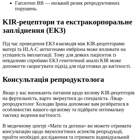
Гаплотип ВВ — низький ризик репродуктивних
порушень.
KIR-рецептори та екстракорпоральне
запліднення (ЕКЗ)
Під час проведення ЕКЗ взаємодія між KIR-рецепторами
матері та HLA-C антигенами ембріона може впливати на
успішність імплантації. Тому для деяких пацієнток із
невдалими спробами ЕКЗ генетичний аналіз KIR може
допомогти скоригувати підхід для підготовки до вагітності.
Консультація репродуктолога
Якщо у вас виникають питання щодо впливу KIR-рецепторів
на фертильність, варто звернутися до спеціаліста. Лікар-
репродуктолог Холодян Ірина допоможе вам розібратися в
особливостях вашого організму та підібрати оптимальну
тактику ведення вагітності.
В медичному центрі «Мати та дитина» ви можете отримати
консультацію щодо імунологічних аспектів репродукції,
пройти необхідні дослідження та отримати індивідуальний