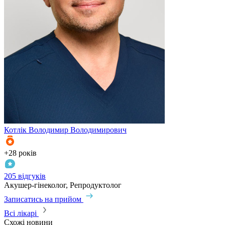
Котлік
Володимир Володимирович
К
+28 років
+
205 відгуків
3
Акушер-гінеколог, Репродуктолог
А
Записатись на прийом
З
Всі лікарі
Схожі новини