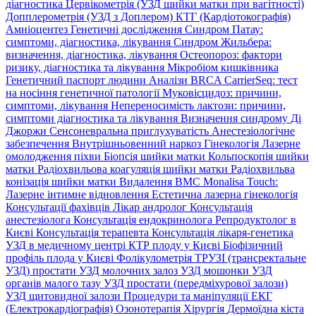
діагностика
Цервікометрія (УЗД шийки матки при вагітності)
Допплерометрія (УЗД з Доплером)
КТГ (Кардіотокографія)
Амніоцентез
Генетичні дослідження
Синдром Патау:
симптоми, дiагностика, лiкування
Синдром Жильбера:
визначення, діагностика, лікування
Остеопороз: фактори
ризику, діагностика та лікування
Мікробіом кишківника
Генетичний паспорт людини
Аналізи BRCA
CarrierSeq: тест
на носіння генетичної патології
Муковісцидоз: причини,
симптоми, лікування
Непереносимість лактози: причини,
симптоми діагностика та лікування
Визначення синдрому Ді
Джоржи
Сенсоневральна приглухуватість
Анестезіологічне
забезпечення
Внутрішньовенний наркоз
Гінекологія
Лазерне
омолодження піхви
Біопсія шийки матки
Кольпоскопія шийки
матки
Радіохвильова коагуляція шийки матки
Радіохвильва
конізація шийки матки
Видалення ВМС
Monalisa Touch:
Лазерне інтимне відновлення
Естетична лазерна гінекологія
Консультації фахівців
Лікар андролог
Консультація
анестезіолога
Консультація ендокринолога
Репродуктолог в
Києві
Консультація терапевта
Консультація лікаря-генетика
УЗД в медичному центрі
КТР плоду у Києві
Біофізичний
профіль плода у Києві
Фолікулометрія
ТРУЗІ (трансректальне
УЗД) простати
УЗД молочних залоз
УЗД мошонки
УЗД
органів малого тазу
УЗД простати (передміхурової залози)
УЗД щитовидної залози
Процедури та маніпуляції
ЕКГ
(Електрокардіографія)
Озонотерапія
Хірургія
Дермоїдна кіста