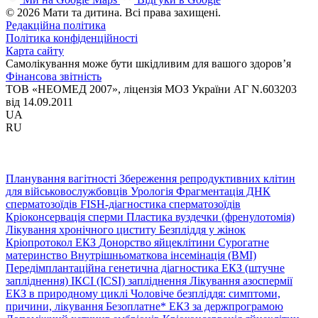
© 2026 Мати та дитина. Всі права захищені.
Редакційна політика
Політика конфіденційності
Карта сайту
Самолікування може бути шкідливим для вашого здоров’я
Фінансова звітність
ТОВ «НЕОМЕД 2007», ліцензія МОЗ України АГ N.603203
від 14.09.2011
UA
RU
Планування вагітності
Збереження репродуктивних клітин
для військовослужбовців
Урологія
Фрагментація ДНК
сперматозоїдів
FISH-діагностика сперматозоїдів
Кріоконсервація сперми
Пластика вуздечки (френулотомія)
Лікування хронічного циститу
Безпліддя у жінок
Кріопротокол ЕКЗ
Донорство яйцеклітини
Сурогатне
материнство
Внутрішньоматкова інсемінація (ВМІ)
Передімплантаційна генетична діагностика
ЕКЗ (штучне
запліднення)
ІКСІ (ICSI) запліднення
Лікування азоспермії
ЕКЗ в природному циклі
Чоловіче безпліддя: симптоми,
причини, лікування
Безоплатне* ЕКЗ за держпрограмою