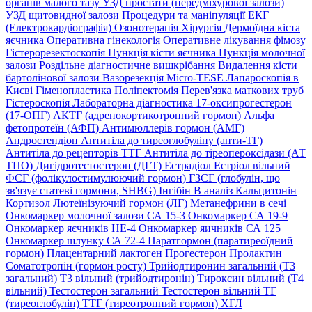
органів малого тазу
УЗД простати (передміхурової залози)
УЗД щитовидної залози
Процедури та маніпуляції
ЕКГ
(Електрокардіографія)
Озонотерапія
Хірургія
Дермоїдна кіста
яєчника
Оперативна гінекологія
Оперативне лікування фімозу
Гістерорезектоскопія
Пункція кісти яєчника
Пункція молочної
залози
Роздільне діагностичне вишкрібання
Видалення кісти
бартолінової залози
Вазорезекція
Micro-TESE
Лапароскопія в
Києві
Гіменопластика
Поліпектомія
Перев'язка маткових труб
Гістероскопія
Лабораторна діагностика
17-оксипрогестерон
(17-ОПГ)
АКТГ (адренокортикотропний гормон)
Альфа
фетопротеїн (АФП)
Антимюллерів гормон (АМГ)
Андростендіон
Антитіла до тиреоглобуліну (анти-ТГ)
Антитіла до рецепторів ТТГ
Антитіла до тіреопероксідази (АТ
ТПО)
Дигідротестостерон (ДГТ)
Естрадіол
Естріол вільний
ФСГ (фолікулостимулюючий гормон)
ГЗСГ (глобулін, що
зв'язує статеві гормони, SHBG)
Інгібін B аналіз
Кальцитонін
Кортизол
Лютеїнізуючий гормон (ЛГ)
Метанефрини в сечі
Онкомаркер молочної залози СА 15-3
Онкомаркер СА 19-9
Онкомаркер яєчників НЕ-4
Онкомаркер яичників СА 125
Онкомаркер шлунку СА 72-4
Паратгормон (паратиреоїдний
гормон)
Плацентарний лактоген
Прогестерон
Пролактин
Соматотропін (гормон росту)
Трийодтиронин загальний (Т3
загальний)
Т3 вільний (трийодтиронін)
Тироксин вільний (Т4
вільний)
Тестостерон загальний
Тестостерон вільний
ТГ
(тиреоглобулін)
ТТГ (тиреотропний гормон)
ХГЛ