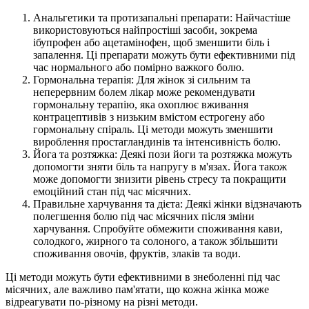
Анальгетики та протизапальні препарати: Найчастіше
використовуються найпростіші засоби, зокрема
ібупрофен або ацетамінофен, щоб зменшити біль і
запалення. Ці препарати можуть бути ефективними під
час нормального або помірно важкого болю.
Гормональна терапія: Для жінок зі сильним та
неперервним болем лікар може рекомендувати
гормональну терапію, яка охоплює вживання
контрацептивів з низьким вмістом естрогену або
гормональну спіраль. Ці методи можуть зменшити
вироблення простагландинів та інтенсивність болю.
Йога та розтяжка: Деякі пози йоги та розтяжка можуть
допомогти зняти біль та напругу в м'язах. Йога також
може допомогти знизити рівень стресу та покращити
емоційний стан під час місячних.
Правильне харчування та дієта: Деякі жінки відзначають
полегшення болю під час місячних після зміни
харчування. Спробуйте обмежити споживання кави,
солодкого, жирного та солоного, а також збільшити
споживання овочів, фруктів, злаків та води.
Ці методи можуть бути ефективними в знеболенні під час
місячних, але важливо пам'ятати, що кожна жінка може
відреагувати по-різному на різні методи.