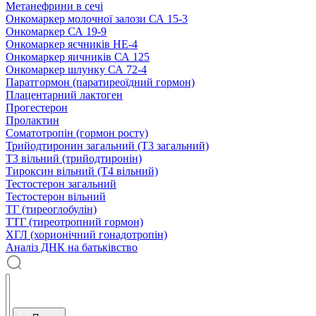
Метанефрини в сечі
Онкомаркер молочної залози СА 15-3
Онкомаркер СА 19-9
Онкомаркер яєчників НЕ-4
Онкомаркер яичників СА 125
Онкомаркер шлунку СА 72-4
Паратгормон (паратиреоїдний гормон)
Плацентарний лактоген
Прогестерон
Пролактин
Соматотропін (гормон росту)
Трийодтиронин загальний (Т3 загальний)
Т3 вільний (трийодтиронін)
Тироксин вільний (Т4 вільний)
Тестостерон загальний
Тестостерон вільний
ТГ (тиреоглобулін)
ТТГ (тиреотропний гормон)
ХГЛ (хорионічний гонадотропін)
Аналіз ДНК на батьківство