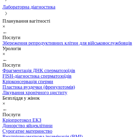
Лабораторна діагностика
Планування вагітності
×
←
Послуги
Збереження репродуктивних клітин для військовослужбовців
Урологія
×
←
Послуги
Фрагментація ДНК сперматозоїдів
FISH-діагностика сперматозоїдів
Кріоконсервація сперми
Пластика вуздечки (френулотомія)
Лікування хронічного циститу
Безпліддя у жінок
×
←
Послуги
Кріопротокол ЕКЗ
Донорство яйцеклітини
Сурогатне материнство
Внутрішньоматкова інсемінація (ВМІ)