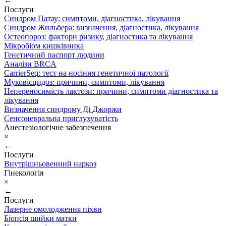
←
Послуги
Синдром Патау: симптоми, дiагностика, лiкування
Синдром Жильбера: визначення, діагностика, лікування
Остеопороз: фактори ризику, діагностика та лікування
Мікробіом кишківника
Генетичний паспорт людини
Аналізи BRCA
CarrierSeq: тест на носіння генетичної патології
Муковісцидоз: причини, симптоми, лікування
Непереносимість лактози: причини, симптоми діагностика та
лікування
Визначення синдрому Ді Джоржи
Сенсоневральна приглухуватість
Анестезіологічне забезпечення
×
←
Послуги
Внутрішньовенний наркоз
Гінекологія
×
←
Послуги
Лазерне омолодження піхви
Біопсія шийки матки