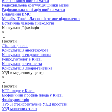
Кольпоскопія шийки матки
Радіохвильова коагуляція шийки матки
Радіохвильва конізація шийки матки
Видалення ВМС
Monalisa Touch: Лазерне інтимне відновлення
Естетична лазерна гінекологія
Консультації фахівців
×
←
Послуги
Лікар андролог
Консультація анестезіолога
Консультація ендокринолога
Репродуктолог в Києві
Консультація терапевта
Консультація лікаря-генетика
УЗД в медичному центрі
×
←
Послуги
КТР плоду у Києві
Біофізичний профіль плода у Києві
Фолікулометрія
ТРУЗІ (трансректальне УЗД) простати
УЗД молочних залоз