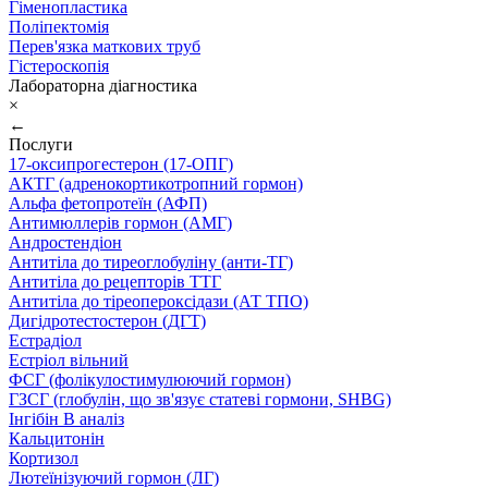
Гіменопластика
Поліпектомія
Перев'язка маткових труб
Гістероскопія
Лабораторна діагностика
×
←
Послуги
17-оксипрогестерон (17-ОПГ)
АКТГ (адренокортикотропний гормон)
Альфа фетопротеїн (АФП)
Антимюллерів гормон (АМГ)
Андростендіон
Антитіла до тиреоглобуліну (анти-ТГ)
Антитіла до рецепторів ТТГ
Антитіла до тіреопероксідази (АТ ТПО)
Дигідротестостерон (ДГТ)
Естрадіол
Естріол вільний
ФСГ (фолікулостимулюючий гормон)
ГЗСГ (глобулін, що зв'язує статеві гормони, SHBG)
Інгібін B аналіз
Кальцитонін
Кортизол
Лютеїнізуючий гормон (ЛГ)