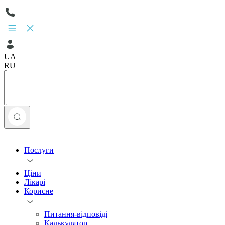
UA
RU
Послуги
Ціни
Лікарі
Корисне
Питання-відповіді
Калькулятор