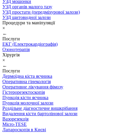
УЗД мошонки
УЗД органів малого тазу
УЗД простати (передміхурової залози)
УЗД щитовидної залози
Процедури та маніпуляції
×
←
Послуги
ЕКГ (Електрокардіографія)
Озонотерапія
Хірургія
×
←
Послуги
Дермоїдна кіста яєчника
Оперативна гінекологія
Оперативне лікування фімозу
Гістерорезектоскопія
Пункція кісти яєчника
Пункція молочної залози
Роздільне діагностичне вишкрібання
Видалення кісти бартолінової залози
Вазорезекція
Micro-TESE
Лапароскопія в Києві