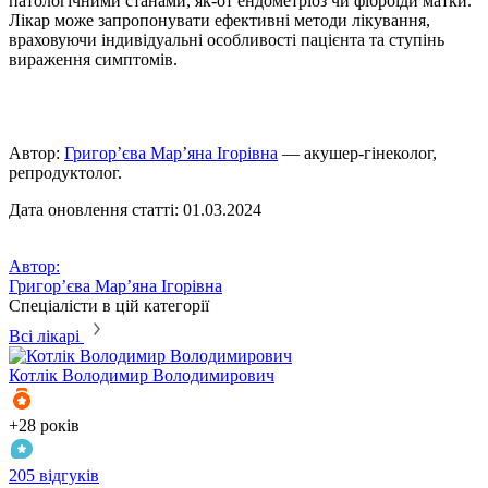
патологічними станами, як-от ендометріоз чи фіброїди матки.
Лікар може запропонувати ефективні методи лікування,
враховуючи індивідуальні особливості пацієнта та ступінь
вираження симптомів.
Автор:
Григор’єва Мар’яна Ігорівна
— акушер-гінеколог,
репродуктолог.
Дата оновлення статті: 01.03.2024
Автор:
Григор’єва Мар’яна Ігорівна
Спеціалісти в цій категорії
Всі лікарі
Котлік
Володимир Володимирович
К
+28 років
+
205 відгуків
3