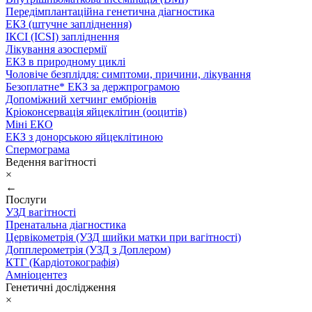
Передімплантаційна генетична діагностика
ЕКЗ (штучне запліднення)
ІКСІ (ICSI) запліднення
Лікування азоспермії
ЕКЗ в природному циклі
Чоловіче безпліддя: симптоми, причини, лікування
Безоплатне* ЕКЗ за держпрограмою
Допоміжний хетчинг ембріонів
Кріоконсервація яйцеклітин (ооцитів)
Міні ЕКО
ЕКЗ з донорською яйцеклітиною
Спермограма
Ведення вагітності
×
←
Послуги
УЗД вагітності
Пренатальна діагностика
Цервікометрія (УЗД шийки матки при вагітності)
Допплерометрія (УЗД з Доплером)
КТГ (Кардіотокографія)
Амніоцентез
Генетичні дослідження
×