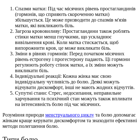
Спазми матки: Під час місячних рівень простагландинів
(гормонів, що сприяють скороченню матки)
збільшується. Це може призводити до спазмів м'язів
матки, які викликають біль.
Загроза крововиливу: Простагландини також роблять
стінки матки менш гнучкими, що ускладнює
вивільнення крові. Коли матка стискається, щоб
випорожнити кров, це може викликати біль.
Зміни в рівнях гормонів: Перед початком місячних
рівень естрогену і прогестерону падають. Ці гормони
регулюють роботу стінок матки, а їх зміни можуть
викликати біль.
Індивідуальні реакції: Кожна жінка має свою
індивідуальну чутливість до болю. Деякі можуть
відчувати дискомфорт, інші не мають жодних відчуттів.
Супутні стани: Стрес, недосипання, неправильне
харчування та психічний стан можуть також впливати
на інтенсивність болю під час місячних.
Розуміння природи
менструального циклу
та болю допомагає
жінкам краще керувати дискомфортом та знаходити ефективні
методи полегшення болю.
Типи болю