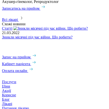
Акушер-гінеколог, Репродуктолог
А
Записатись на прийом
З
Всі лікарі
Схожі новини
Статті
С
21.03.2022
2
Зникли місячні під час війни. Що робити?
З
Запис на прийом
Кабінет пацієнта
Оплата онлайн
Послуги
Ціни
Акції
Корисне
Блог
Лікарі
Питання лікарю