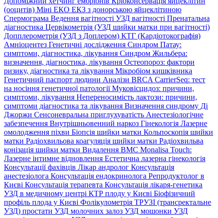
Допоміжний хетчинг ембріонів
Кріоконсервація яйцеклітин
(ооцитів)
Міні ЕКО
ЕКЗ з донорською яйцеклітиною
Спермограма
Ведення вагітності
УЗД вагітності
Пренатальна
діагностика
Цервікометрія (УЗД шийки матки при вагітності)
Допплерометрія (УЗД з Доплером)
КТГ (Кардіотокографія)
Амніоцентез
Генетичні дослідження
Синдром Патау:
симптоми, дiагностика, лiкування
Синдром Жильбера:
визначення, діагностика, лікування
Остеопороз: фактори
ризику, діагностика та лікування
Мікробіом кишківника
Генетичний паспорт людини
Аналізи BRCA
CarrierSeq: тест
на носіння генетичної патології
Муковісцидоз: причини,
симптоми, лікування
Непереносимість лактози: причини,
симптоми діагностика та лікування
Визначення синдрому Ді
Джоржи
Сенсоневральна приглухуватість
Анестезіологічне
забезпечення
Внутрішньовенний наркоз
Гінекологія
Лазерне
омолодження піхви
Біопсія шийки матки
Кольпоскопія шийки
матки
Радіохвильова коагуляція шийки матки
Радіохвильва
конізація шийки матки
Видалення ВМС
Monalisa Touch:
Лазерне інтимне відновлення
Естетична лазерна гінекологія
Консультації фахівців
Лікар андролог
Консультація
анестезіолога
Консультація ендокринолога
Репродуктолог в
Києві
Консультація терапевта
Консультація лікаря-генетика
УЗД в медичному центрі
КТР плоду у Києві
Біофізичний
профіль плода у Києві
Фолікулометрія
ТРУЗІ (трансректальне
УЗД) простати
УЗД молочних залоз
УЗД мошонки
УЗД