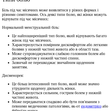
Біль під час місячних може виявлятися у різних формах і
різними симптомами. Ось деякі типи болю, які жінки можуть
відчувати під час місячних:
Нормальний менструальний біль:
Це найпоширеніший тип болю, який відчувають багато
жінок під час місячних.
Характеризується помірним дискомфортом або легкими
болями у нижній частині живота або в області таза.
Може супроводжуватися слабкою головним болем або
дискомфортом у нижній частині спини.
Зазвичай не перешкоджає звичайним щоденним
заняттям.
Дисменорея:
Це більш інтенсивний тип болю, який може значно
утруднити щоденну діяльність жінки.
Характеризується сильним, гострим болем у нижній
частині живота.
Може передаватися спадково або бути пов'язаним з
певними медичними патологіями, як-от
ендометріоз
або
фіброїди матки.