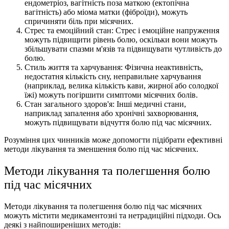
ендометріоз, вагітність поза маткою (ектопічна
вагітність) або міома матки (фіброїди), можуть
спричиняти біль при місячних.
Стрес та емоційний стан: Стрес і емоційне напруження
можуть підвищити рівень болю, оскільки вони можуть
збільшувати спазми м'язів та підвищувати чутливість до
болю.
Стиль життя та харчування: Фізична неактивність,
недостатня кількість сну, неправильне харчування
(наприклад, велика кількість кави, жирної або солодкої
їжі) можуть погіршити симптоми місячних болів.
Стан загального здоров'я: Інші медичні стани,
наприклад запалення або хронічні захворювання,
можуть підвищувати відчуття болю під час місячних.
Розуміння цих чинників може допомогти підібрати ефективні
методи лікування та зменшення болю під час місячних.
Методи лікування та полегшення болю
під час місячних
Методи лікування та полегшення болю під час місячних
можуть містити медикаментозні та нетрадиційні підходи. Ось
деякі з найпоширеніших методів: