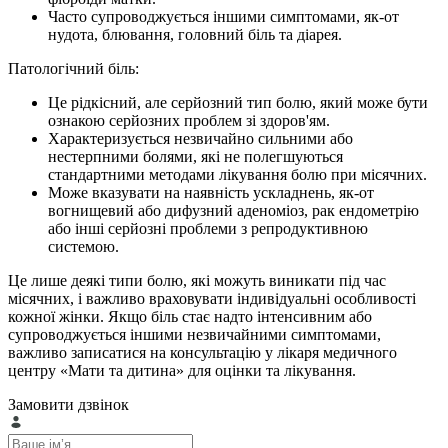
Часто супроводжується іншими симптомами, як-от
нудота, блювання, головний біль та діарея.
Патологічний біль:
Це рідкісний, але серйозний тип болю, який може бути
ознакою серйозних проблем зі здоров'ям.
Характеризується незвичайно сильними або
нестерпними болями, які не полегшуються
стандартними методами лікування болю при місячних.
Може вказувати на наявність ускладнень, як-от
вогнищевий або дифузний аденоміоз, рак ендометрію
або інші серйозні проблеми з репродуктивною
системою.
Це лише деякі типи болю, які можуть виникати під час
місячних, і важливо враховувати індивідуальні особливості
кожної жінки. Якщо біль стає надто інтенсивним або
супроводжується іншими незвичайними симптомами,
важливо записатися на консультацію у лікаря медичного
центру «Мати та дитина» для оцінки та лікування.
Замовити дзвінок