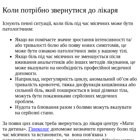
Коли потрібно звернутися до лікаря
Існують певні ситуації, коли біль під час місячних може бути
патологічним:
Якщо ви помічаєте значне зростання інтенсивності та/
або тривалості болю або появу нових симптомів, це
може бути ознакою патологічних змін у вашому тілі.
Якщо біль під час місячних не зменшується після
вживання анальгетиків або інших методів лікування, це
може вказувати на необхідність професійної медичної
допомоги.
Наприклад, нерегулярність циклу, аномальний об’єм або
тривалість кровотечі, тяжка дисфункція кишківника або
сильний біль, який поширюється в інші ділянки тіла,
можуть бути показниками серйозних медичних
проблем.
Нудота та блювання разом з болями можуть вказувати
на серйозні стани.
За появи цих ознак треба звернутись до лікаря центру «Мати
та дитина».
Гінеколог
допоможе визначити причину болю під
час місячних та встановити, чи вона пов'язана з