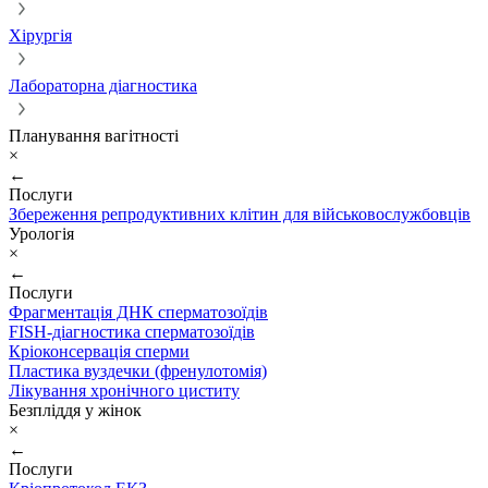
Хірургія
Лабораторна діагностика
Планування вагітності
×
←
Послуги
Збереження репродуктивних клітин для військовослужбовців
Урологія
×
←
Послуги
Фрагментація ДНК сперматозоїдів
FISH-діагностика сперматозоїдів
Кріоконсервація сперми
Пластика вуздечки (френулотомія)
Лікування хронічного циститу
Безпліддя у жінок
×
←
Послуги