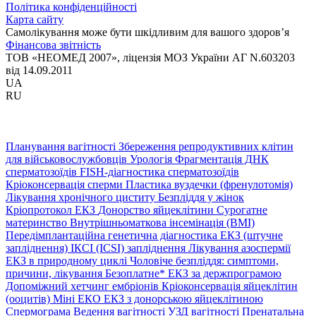
Політика конфіденційності
Карта сайту
Самолікування може бути шкідливим для вашого здоров’я
Фінансова звітність
ТОВ «НЕОМЕД 2007», ліцензія МОЗ України АГ N.603203
від 14.09.2011
UA
RU
Планування вагітності
Збереження репродуктивних клітин
для військовослужбовців
Урологія
Фрагментація ДНК
сперматозоїдів
FISH-діагностика сперматозоїдів
Кріоконсервація сперми
Пластика вуздечки (френулотомія)
Лікування хронічного циститу
Безпліддя у жінок
Кріопротокол ЕКЗ
Донорство яйцеклітини
Сурогатне
материнство
Внутрішньоматкова інсемінація (ВМІ)
Передімплантаційна генетична діагностика
ЕКЗ (штучне
запліднення)
ІКСІ (ICSI) запліднення
Лікування азоспермії
ЕКЗ в природному циклі
Чоловіче безпліддя: симптоми,
причини, лікування
Безоплатне* ЕКЗ за держпрограмою
Допоміжний хетчинг ембріонів
Кріоконсервація яйцеклітин
(ооцитів)
Міні ЕКО
ЕКЗ з донорською яйцеклітиною
Спермограма
Ведення вагітності
УЗД вагітності
Пренатальна