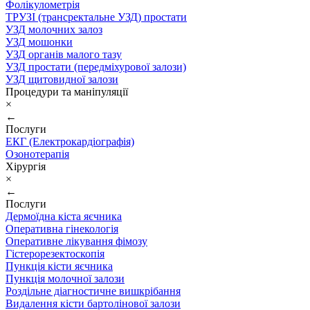
Фолікулометрія
ТРУЗІ (трансректальне УЗД) простати
УЗД молочних залоз
УЗД мошонки
УЗД органів малого тазу
УЗД простати (передміхурової залози)
УЗД щитовидної залози
Процедури та маніпуляції
×
←
Послуги
ЕКГ (Електрокардіографія)
Озонотерапія
Хірургія
×
←
Послуги
Дермоїдна кіста яєчника
Оперативна гінекологія
Оперативне лікування фімозу
Гістерорезектоскопія
Пункція кісти яєчника
Пункція молочної залози
Роздільне діагностичне вишкрібання
Видалення кісти бартолінової залози