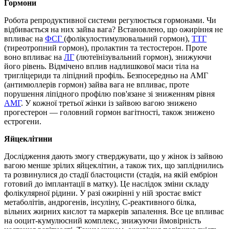
Гормони
Робота репродуктивної системи регулюється гормонами. Чи
відбивається на них зайва вага? Встановлено, що ожиріння не
впливає на
ФСГ
(фолікулостимулювальний гормон),
ТТГ
(тиреотропний гормон), пролактин та тестостерон. Проте
воно впливає на
ЛГ
(лютеїнізувальний гормон), знижуючи
його рівень. Відмічено вплив надлишкової маси тіла на
тригліцериди та ліпідний профіль. Безпосередньо на АМГ
(антимюллерів гормон) зайва вага не впливає, проте
порушення ліпідного профілю пов'язане зі зниженням рівня
АМГ
. У кожної третьої жінки із зайвою вагою знижено
прогестерон — головний гормон вагітності, також знижено
естрогени.
Яйцеклітини
Дослідження дають змогу стверджувати, що у жінок із зайвою
вагою менше зрілих яйцеклітин, а також тих, що запліднились
та розвинулися до стадії бластоцисти (стадія, на якій ембріон
готовий до імплантації в матку). Це наслідок зміни складу
фолікулярної рідини. У разі ожирінні у ній зростає вміст
метаболітів, андрогенів, інсуліну, С-реактивного білка,
вільних жирних кислот та маркерів запалення. Все це впливає
на ооцит-кумулюсний комплекс, знижуючи ймовірність