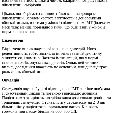
настання вагітності. Таким чином, ожиріння погіршує якість
яйцеклітин і ембріонів.
Цікаво, що зберігається вплив зайвої ваги на донорські
яйцеклітини. Загалом частота вагітностей з донорськими
яйцеклітинами, взятими у жінок із підвищеним ІМТ (індексом
маси тіла) менша порівняно з тими, що були взяті у жінок із
нормальною вагою.
Ендометрій
Відзначено вплив надмірної ваги на ендометрій. Його
рецептивність, тобто здатність імплантувати яйцеклітину,
знижується, і помітно. Частота імплантацій, що у нормі
становить 30%, опускається до 20%. Однак цей чинник
впливу дослідники вважають не основним, швидше відіграє
роль якість яйцеклітини.
Овуляція
Стимуляція овуляції у разі підвищеного ІМТ частіше пов'язана
зі скасуванням циклів та поганою відповіддю яєчників.
Пацієнткам з ожирінням потрібна вища доза гонадотропінів та
триваліша стимуляція, її тривалість у середньому на 2–3 дні
більша, ніж у пацієнток з нормальною вагою. Кількість
гормонів при цьому більша на 600–700 ОД.