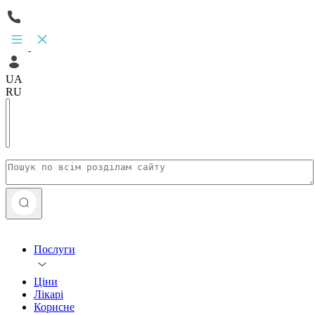
UA
RU
Послуги
Ціни
Лікарі
Корисне