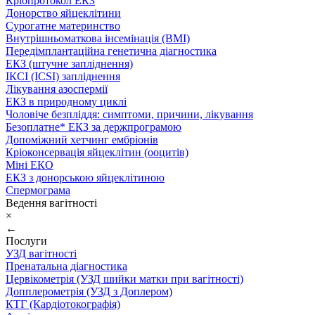
Кріопротокол ЕКЗ
Донорство яйцеклітини
Сурогатне материнство
Внутрішньоматкова інсемінація (ВМІ)
Передімплантаційна генетична діагностика
ЕКЗ (штучне запліднення)
ІКСІ (ICSI) запліднення
Лікування азоспермії
ЕКЗ в природному циклі
Чоловіче безпліддя: симптоми, причини, лікування
Безоплатне* ЕКЗ за держпрограмою
Допоміжний хетчинг ембріонів
Кріоконсервація яйцеклітин (ооцитів)
Міні ЕКО
ЕКЗ з донорською яйцеклітиною
Спермограма
Ведення вагітності
×
←
Послуги
УЗД вагітності
Пренатальна діагностика
Цервікометрія (УЗД шийки матки при вагітності)
Допплерометрія (УЗД з Доплером)
КТГ (Кардіотокографія)