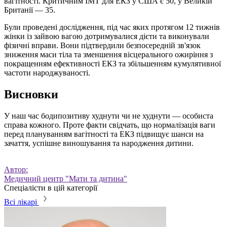
вагітності. Критичним ІМТ для ЕКЗ у США є 50, у Великій
Британії — 35.
Були проведені дослідження, під час яких протягом 12 тижнів
жінки із зайвою вагою дотримувалися дієти та виконували
фізичні вправи. Вони підтвердили безпосередній зв'язок
зниження маси тіла та зменшення вісцерального ожиріння з
покращенням ефективності ЕКЗ та збільшенням кумулятивної
частоти народжуваності.
Висновки
У наш час бодипозитиву худнути чи не худнути — особиста
справа кожного. Проте факти свідчать, що нормалізація ваги
перед
плануванням вагітності
та ЕКЗ підвищує шанси на
зачаття, успішне виношування та народження дитини.
Автор:
Медичний центр "Мати та дитина"
Спеціалісти в цій категорії
Всі лікарі