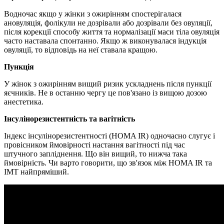
Водночас якщо у жінки з ожирінням спостерігалася
ановуляція, фолікули не дозрівали або дозрівали без овуляції,
після корекції способу життя та нормалізації маси тіла овуляція
часто наставала спонтанно. Якщо ж виконувалася індукція
овуляції, то відповідь на неї ставала кращою.
Пункція
У жінок з ожирінням вищий ризик ускладнень після пункції
яєчників. Не в останню чергу це пов'язано із вищою дозою
анестетика.
Інсулінорезистентність та вагітність
Індекс інсулінорезистентності (HOMA IR) одночасно слугує і
провісником ймовірності настання вагітності під час
штучного запліднення. Що він вищий, то нижча така
ймовірність. Чи варто говорити, що зв'язок між HOMA IR та
ІМТ найпряміший.