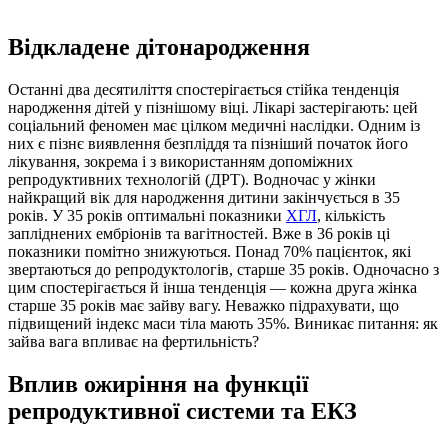
Відкладене дітонародження
Останні два десятиліття спостерігається стійка тенденція
народження дітей у пізнішому віці. Лікарі застерігають: цей
соціальний феномен має цілком медичні наслідки. Одним із
них є пізнє виявлення безпліддя та пізніший початок його
лікування, зокрема і з використанням допоміжних
репродуктивних технологій (ДРТ). Водночас у жінки
найкращий вік для народження дитини закінчується в 35
років. У 35 років оптимальні показники
ХГЛ
, кількість
запліднених ембріонів та вагітностей. Вже в 36 років ці
показники помітно знижуються. Понад 70% пацієнток, які
звертаються до репродуктологів, старше 35 років. Одночасно з
цим спостерігається й інша тенденція — кожна друга жінка
старше 35 років має зайву вагу. Неважко підрахувати, що
підвищений індекс маси тіла мають 35%. Виникає питання: як
зайва вага впливає на фертильність?
Вплив ожиріння на функції
репродуктивної системи та ЕКЗ