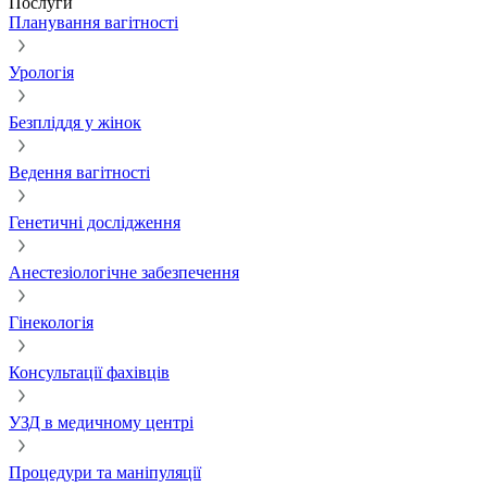
Послуги
Планування вагітності
Урологія
Безпліддя у жінок
Ведення вагітності
Генетичні дослідження
Анестезіологічне забезпечення
Гінекологія
Консультації фахівців
УЗД в медичному центрі
Процедури та маніпуляції