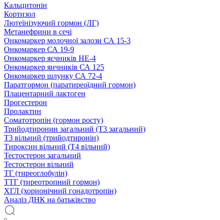
Кальцитонін
Кортизол
Лютеїнізуючий гормон (ЛГ)
Метанефрини в сечі
Онкомаркер молочної залози СА 15-3
Онкомаркер СА 19-9
Онкомаркер яєчників НЕ-4
Онкомаркер яичників СА 125
Онкомаркер шлунку СА 72-4
Паратгормон (паратиреоїдний гормон)
Плацентарний лактоген
Прогестерон
Пролактин
Соматотропін (гормон росту)
Трийодтиронин загальний (Т3 загальний)
Т3 вільний (трийодтиронін)
Тироксин вільний (Т4 вільний)
Тестостерон загальний
Тестостерон вільний
ТГ (тиреоглобулін)
ТТГ (тиреотропний гормон)
ХГЛ (хорионічний гонадотропін)
Аналіз ДНК на батьківство