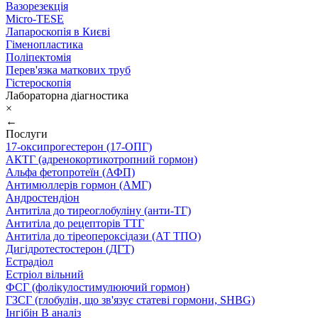
Вазорезекція
Micro-TESE
Лапароскопія в Києві
Гіменопластика
Поліпектомія
Перев'язка маткових труб
Гістероскопія
Лабораторна діагностика
×
←
Послуги
17-оксипрогестерон (17-ОПГ)
АКТГ (адренокортикотропний гормон)
Альфа фетопротеїн (АФП)
Антимюллерів гормон (АМГ)
Андростендіон
Антитіла до тиреоглобуліну (анти-ТГ)
Антитіла до рецепторів ТТГ
Антитіла до тіреопероксідази (АТ ТПО)
Дигідротестостерон (ДГТ)
Естрадіол
Естріол вільний
ФСГ (фолікулостимулюючий гормон)
ГЗСГ (глобулін, що зв'язує статеві гормони, SHBG)
Інгібін B аналіз