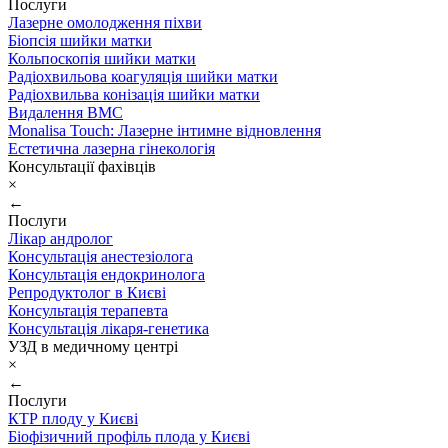
Послуги
Лазерне омолодження піхви
Біопсія шийки матки
Кольпоскопія шийки матки
Радіохвильова коагуляція шийки матки
Радіохвильва конізація шийки матки
Видалення ВМС
Monalisa Touch: Лазерне інтимне відновлення
Естетична лазерна гінекологія
Консультації фахівців
×
←
Послуги
Лікар андролог
Консультація анестезіолога
Консультація ендокринолога
Репродуктолог в Києві
Консультація терапевта
Консультація лікаря-генетика
УЗД в медичному центрі
×
←
Послуги
КТР плоду у Києві
Біофізичний профіль плода у Києві